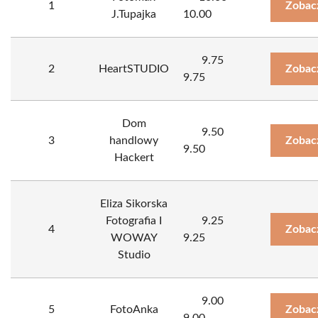
1
Zobac
J.Tupajka
10.00
9.75
2
HeartSTUDIO
Zobac
9.75
Dom
9.50
3
handlowy
Zobac
9.50
Hackert
Eliza Sikorska
Fotografia I
9.25
4
Zobac
WOWAY
9.25
Studio
9.00
5
FotoAnka
Zobac