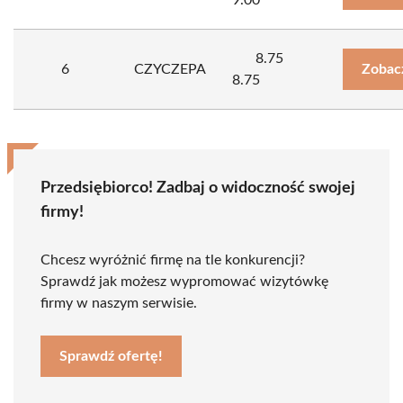
9.00
8.75
6
CZYCZEPA
Zobac
8.75
Przedsiębiorco! Zadbaj o widoczność swojej
firmy!
Chcesz wyróżnić firmę na tle konkurencji?
Sprawdź jak możesz wypromować wizytówkę
firmy w naszym serwisie.
Sprawdź ofertę!