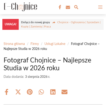
Przejdź
M
do
treści
Dołącz do nowej grupy
Chojnice - Ogłoszenia | Sprzedam |
UWAGA!
Kupię | Zamienię | Praca
Strona główna
/
Firmy
/
Usługi Lokalne
/
Fotograf Chojnice –
Najlepsze Studia w 2026 roku
Fotograf Chojnice – Najlepsze
Studia w 2026 roku
Data dodania:
3 sierpnia 2026 r.
Share
Share
Share
Share
Share
Share
on
on
on
on
on
on
Facebook
X
Pinterest
WhatsApp
LinkedIn
Email
(Twitter)