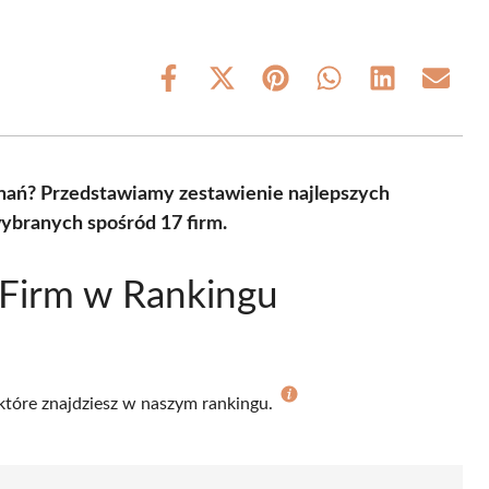
Share
Share
Share
Share
Share
Share
on
on
on
on
on
on
Facebook
X
Pinterest
WhatsApp
LinkedIn
Email
(Twitter)
nań? Przedstawiamy zestawienie najlepszych
wybranych spośród 17 firm.
 Firm w Rankingu
 które znajdziesz w naszym rankingu.