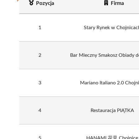
Pozycja
Firma
1
Stary Rynek w Chojnicac
2
Bar Mleczny Smakosz Obiady
3
Mariano Italiano 2.0 Chojn
4
Restauracja PIĄTKA
5
HANAMI 花見 Chojnice