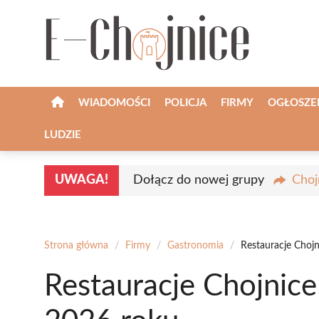
Przejdź
do
treści
WIADOMOŚCI
POLICJA
FIRMY
OGŁOSZE
LUDZIE
UWAGA!
Dołącz do nowej grupy
Choj
Strona główna
/
Firmy
/
Gastronomia
/
Restauracje Chojn
Restauracje Chojnice