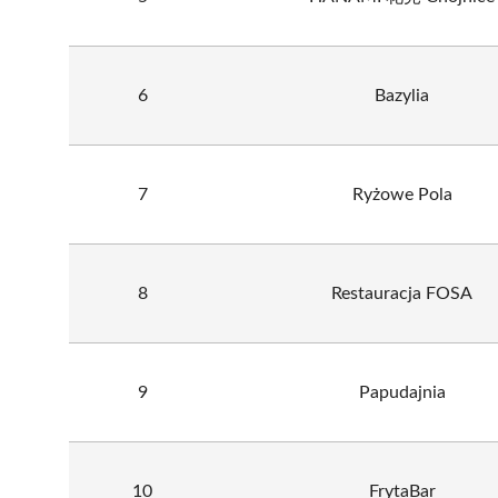
6
Bazylia
7
Ryżowe Pola
8
Restauracja FOSA
9
Papudajnia
10
FrytaBar