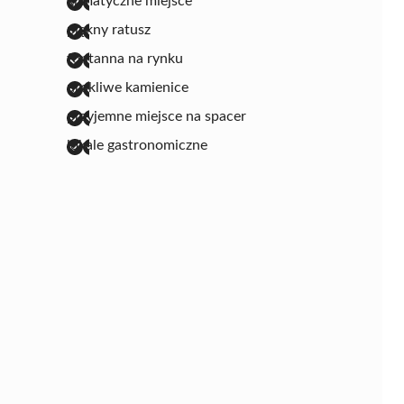
klimatyczne miejsce
piękny ratusz
fontanna na rynku
urokliwe kamienice
przyjemne miejsce na spacer
lokale gastronomiczne