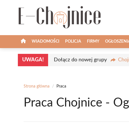
Przejdź
do
treści
WIADOMOŚCI
POLICJA
FIRMY
OGŁOSZENI
UWAGA!
Dołącz do nowej grupy
Choj
Strona główna
/
Praca
Praca Chojnice - Og