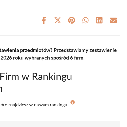
Share
Share
Share
Share
Share
Share
on
on
on
on
on
on
Facebook
X
Pinterest
WhatsApp
LinkedIn
Email
(Twitter)
astawienia przedmiotów? Przedstawiamy zestawienie
 2026 roku wybranych spośród 6 firm.
 Firm w Rankingu
h
które znajdziesz w naszym rankingu.