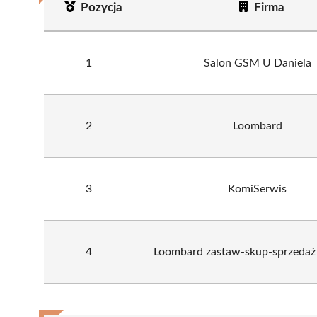
Pozycja
Firma
1
Salon GSM U Daniela
2
Loombard
3
KomiSerwis
4
Loombard zastaw-skup-sprzedaż