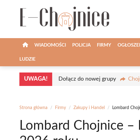
Przejdź
do
treści
WIADOMOŚCI
POLICJA
FIRMY
OGŁOSZE
LUDZIE
UWAGA!
Dołącz do nowej grupy
Choj
Strona główna
/
Firmy
/
Zakupy i Handel
/
Lombard Chojn
Lombard Chojnice – 