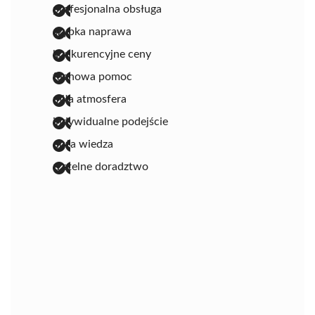
profesjonalna obsługa
szybka naprawa
konkurencyjne ceny
fachowa pomoc
miła atmosfera
indywidualne podejście
duża wiedza
rzetelne doradztwo