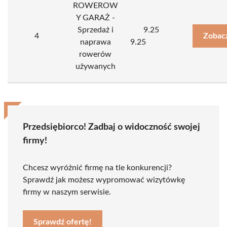
ROWEROW
Y GARAŻ -
Sprzedaż i
9.25
4
Zobac
naprawa
9.25
rowerów
używanych
Przedsiębiorco! Zadbaj o widoczność swojej
firmy!
Chcesz wyróżnić firmę na tle konkurencji?
Sprawdź jak możesz wypromować wizytówkę
firmy w naszym serwisie.
Sprawdź ofertę!