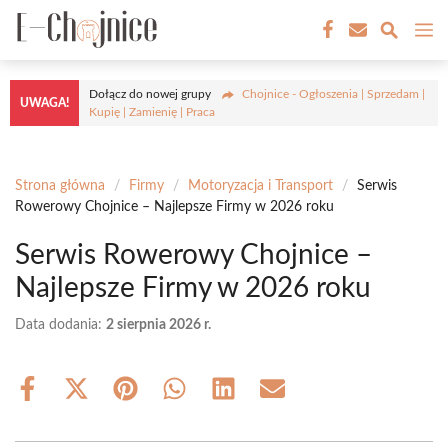
Przejdź
M
do
treści
Dołącz do nowej grupy
Chojnice - Ogłoszenia | Sprzedam |
UWAGA!
Kupię | Zamienię | Praca
Strona główna
/
Firmy
/
Motoryzacja i Transport
/
Serwis
Rowerowy Chojnice – Najlepsze Firmy w 2026 roku
Serwis Rowerowy Chojnice –
Najlepsze Firmy w 2026 roku
Data dodania:
2 sierpnia 2026 r.
Share
Share
Share
Share
Share
Share
on
on
on
on
on
on
Facebook
X
Pinterest
WhatsApp
LinkedIn
Email
(Twitter)