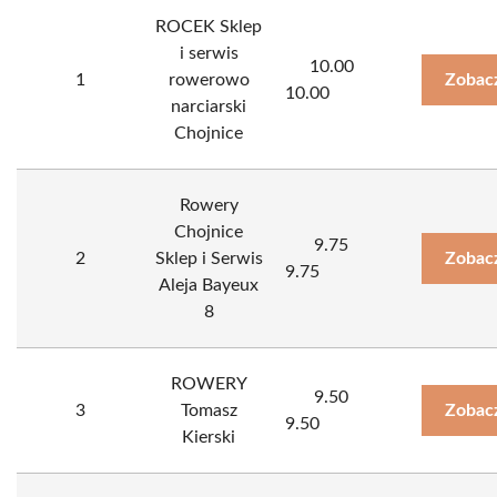
ROCEK Sklep
i serwis
10.00
1
rowerowo
Zobac
10.00
narciarski
Chojnice
Rowery
Chojnice
9.75
2
Sklep i Serwis
Zobac
9.75
Aleja Bayeux
8
ROWERY
9.50
3
Tomasz
Zobac
9.50
Kierski