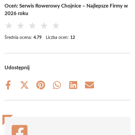
Oceń: Serwis Rowerowy Chojnice – Najlepsze Firmy w
2026 roku
★
★
★
★
★
Średnia ocena:
4.79
Liczba ocen:
12
Udostępnij
Share
Share
Share
Share
Share
Share
on
on
on
on
on
on
Facebook
X
Pinterest
WhatsApp
LinkedIn
Email
(Twitter)