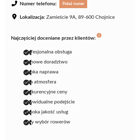
Numer telefonu:
Pokaż numer
Lokalizacja:
Zamieście 9A, 89-600 Chojnice
Najczęściej doceniane przez klientów:
profesjonalna obsługa
fachowe doradztwo
szybka naprawa
miła atmosfera
konkurencyjne ceny
indywidualne podejście
wysoka jakość usług
duży wybór rowerów