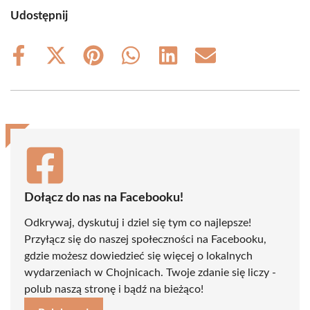
Udostępnij
Share
Share
Share
Share
Share
Share
on
on
on
on
on
on
Facebook
X
Pinterest
WhatsApp
LinkedIn
Email
(Twitter)
Dołącz do nas na Facebooku!
Odkrywaj, dyskutuj i dziel się tym co najlepsze!
Przyłącz się do naszej społeczności na Facebooku,
gdzie możesz dowiedzieć się więcej o lokalnych
wydarzeniach w Chojnicach. Twoje zdanie się liczy -
polub naszą stronę i bądź na bieżąco!