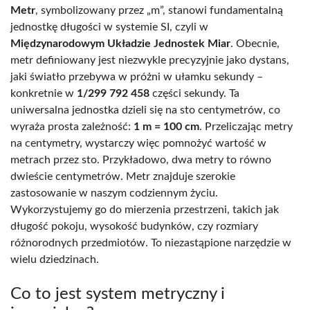
Metr
, symbolizowany przez „m”, stanowi fundamentalną
jednostkę długości w systemie SI, czyli w
Międzynarodowym Układzie Jednostek Miar
. Obecnie,
metr definiowany jest niezwykle precyzyjnie jako dystans,
jaki światło przebywa w próżni w ułamku sekundy –
konkretnie w
1/299 792 458
części sekundy. Ta
uniwersalna jednostka dzieli się na sto centymetrów, co
wyraża prosta zależność:
1 m = 100 cm
. Przeliczając metry
na centymetry, wystarczy więc pomnożyć wartość w
metrach przez sto. Przykładowo, dwa metry to równo
dwieście centymetrów. Metr znajduje szerokie
zastosowanie w naszym codziennym życiu.
Wykorzystujemy go do mierzenia przestrzeni, takich jak
długość pokoju, wysokość budynków, czy rozmiary
różnorodnych przedmiotów. To niezastąpione narzędzie w
wielu dziedzinach.
Co to jest system metryczny i