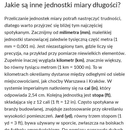
Jakie są inne jednostki miary długości?
Przeliczanie jednostek miary potrafi nastręczyć trudności,
dlatego warto przyjrzeć się bliżej tym najczęściej
spotykanym. Zacznijmy od
milimetra (mm)
, maleńkiej
jednostki stanowiącej zaledwie tysięczną część metra (1
mm = 0,001 m). Jest niezastąpiony tam, gdzie liczy się
precyzja, na przykład przy pomiarze niewielkich elementów.
Zupełnie inaczej wygląda
kilometr (km)
, znacznie większy,
bo równy tysiącu metrom (1 km = 1000 m). To w
kilometrach określamy dystanse między odległymi od siebie
miejscowościami, jak choćby Warszawa i Kraków. W
systemie imperialnym natkniemy się na
cal (in)
, który
odpowiada 2,54 cm. Kolejną jednostką jest
stopa (ft)
,
składająca się z 12 cali (1 ft = 12 in). Często spotykana w
branży budowlanej, znajduje zastosowanie przy określaniu
wysokości pomieszczeń.
Jard (yd)
, równy trzem stopom (1
yd = 3 ft), bywa używany w sporcie, zwłaszcza na boiskach
do futbolu amerykańskiego. Do pomiaru naprawdę dużych