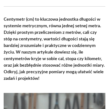
Facebook
X
Pinterest
WhatsApp
LinkedIn
Email
(Twitter)
Centymetr (cm) to kluczowa jednostka długości w
systemie metrycznym, równa jednej setnej metra.
Dzięki prostym przeliczeniom z metrów, cali czy
stóp na centymetry, wartości długości stają się
bardziej zrozumiałe i praktyczne w codziennym
życiu. W naszym artykule dowiesz się, ile
centymetrów kryje w sobie cal, stopa czy kilometr,
oraz jak bezbłędnie stosować różne jednostki miary.
Odkryj, jak precyzyjne pomiary mogą ułatwić wiele
zadań i projektów!