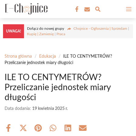
Przejdź
M
do
treści
Dołącz do nowej grupy
Chojnice - Ogłoszenia | Sprzedam |
UWAGA!
Kupię | Zamienię | Praca
Strona główna
/
Edukacja
/
ILE TO CENTYMETRÓW?
Przeliczanie jednostek miary długości
ILE TO CENTYMETRÓW?
Przeliczanie jednostek miary
długości
Data dodania:
19 kwietnia 2025 r.
Share
Share
Share
Share
Share
Share
on
on
on
on
on
on