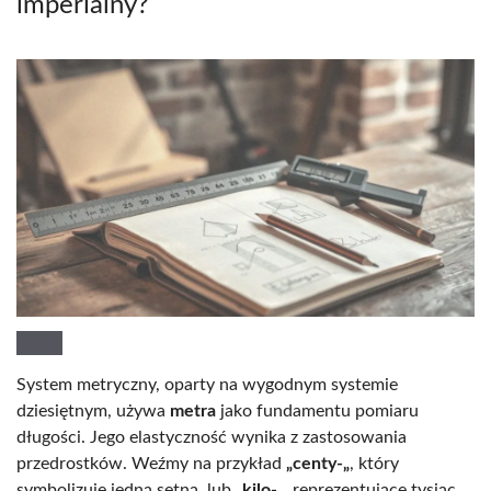
imperialny?
System metryczny, oparty na wygodnym systemie
dziesiętnym, używa
metra
jako fundamentu pomiaru
długości. Jego elastyczność wynika z zastosowania
przedrostków. Weźmy na przykład
„centy-„
, który
symbolizuje jedną setną, lub
„kilo-„
, reprezentujące tysiąc.