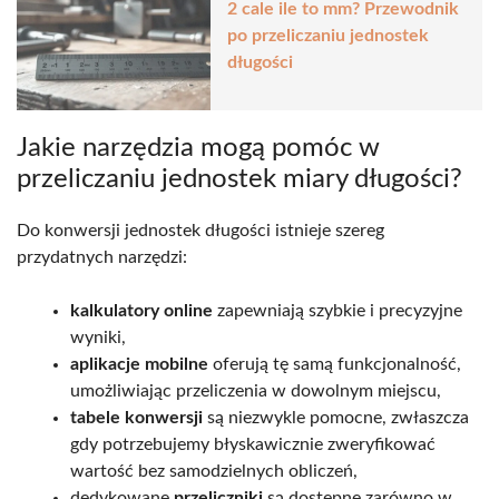
2 cale ile to mm? Przewodnik
po przeliczaniu jednostek
długości
Jakie narzędzia mogą pomóc w
przeliczaniu jednostek miary długości?
Do konwersji jednostek długości istnieje szereg
przydatnych narzędzi:
kalkulatory online
zapewniają szybkie i precyzyjne
wyniki,
aplikacje mobilne
oferują tę samą funkcjonalność,
umożliwiając przeliczenia w dowolnym miejscu,
tabele konwersji
są niezwykle pomocne, zwłaszcza
gdy potrzebujemy błyskawicznie zweryfikować
wartość bez samodzielnych obliczeń,
dedykowane
przeliczniki
są dostępne zarówno w