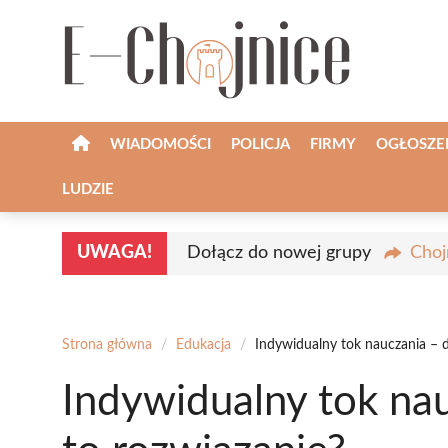
Przejdź
do
treści
WIADOMOŚCI
POLICJA
FIRMY
OGŁOSZE
LUDZIE
UWAGA!
Dołącz do nowej grupy
Choj
Strona główna
/
Edukacja
/
Indywidualny tok nauczania – d
Indywidualny tok nau