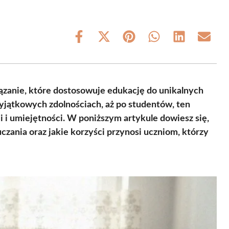
Share
Share
Share
Share
Share
Share
on
on
on
on
on
on
Facebook
X
Pinterest
WhatsApp
LinkedIn
Email
(Twitter)
ązanie, które dostosowuje edukację do unikalnych
yjątkowych zdolnościach, aż po studentów, ten
 i umiejętności. W poniższym artykule dowiesz się,
czania oraz jakie korzyści przynosi uczniom, którzy