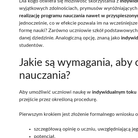
Dla kogo otwiera się możliwość skorzystania z
indywid
wyjątkowych zdolnościach, prymusów wyróżniających 
realizację programu nauczania nawet w przyspieszon
jednocześnie, co w efekcie pozwala im na wcześniejsze
formę nauki? Zarówno uczniowie szkół podstawowych, j
danej dziedzinie. Analogiczną opcję, znaną jako
indywid
studentów.
Jakie są wymagania, aby
nauczania?
Aby umożliwić uczniowi naukę w
indywidualnym toku 
przejście przez określoną procedurę.
Pierwszym krokiem jest złożenie formalnego wniosku o
szczegółową opinię o uczniu, uwzględniającą je
potencjał,