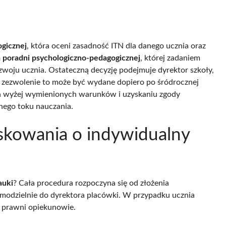
ogicznej
, która oceni zasadność ITN dla danego ucznia oraz
a poradni psychologiczno-pedagogicznej
, której zadaniem
zwoju ucznia. Ostateczną decyzję podejmuje dyrektor szkoły,
e zezwolenie to może być wydane dopiero po śródrocznej
kich wyżej wymienionych warunków i uzyskaniu zgody
nego toku nauczania.
skowania o indywidualny
auki
? Cała procedura rozpoczyna się od złożenia
modzielnie do dyrektora placówki. W przypadku ucznia
b prawni opiekunowie.