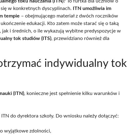
ualnego toku nauczania (ITN)
? To furtka dla uczniów o
się w konkretnych dyscyplinach.
ITN umożliwia im
ym tempie
– obejmującego materiał z dwóch roczników
 ukończenie edukacji. Kto zatem może starać się o taką
ak i średnich, o ile wykazują wybitne predyspozycje w
ualny tok studiów (ITS)
, przewidziano również dla
 otrzymać indywidualny tok
nauki (ITN)
, konieczne jest spełnienie kilku warunków i
 ITN do dyrektora szkoły. Do wniosku należy dołączyć:
go wyjątkowe zdolności,