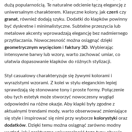
dużą popularnością. Te naturalne odcienie łączą elegancję z
uniwersalnym charakterem. Klasyczne kolory, jak
czerń
czy
granat
, również dodają szyku. Dodatki do klapków powinny
być dyskretne i minimalistyczne. Subtelne przeszycia lub
metalowe akcenty wprowadzają elegancję bez nadmiernego
przytłaczania. Nowoczesność można osiągnąć dzięki
geometrycznym wycięciom
i
faktury 3D
. Wybierając
intensywne barwy lub wzory, warto zachować umiar, co
ułatwia dopasowanie klapków do różnych stylizacji.
Styl casualowy charakteryzuje się żywymi kolorami i
wyrazistymi wzorami. Z kolei w stylu eleganckim lepiej
sprawdzają się stonowane tony i proste formy. Połączenie
obu tych estetyk może stworzyć nowoczesny wygląd
odpowiedni na różne okazje. Aby klapki były zgodne z
aktualnymi trendami mody, warto obserwować zmieniające
się style i inspirować się nimi przy wyborze
kolorystyki
oraz
dodatków
. Dzięki temu można osiągnąć zarówno modny