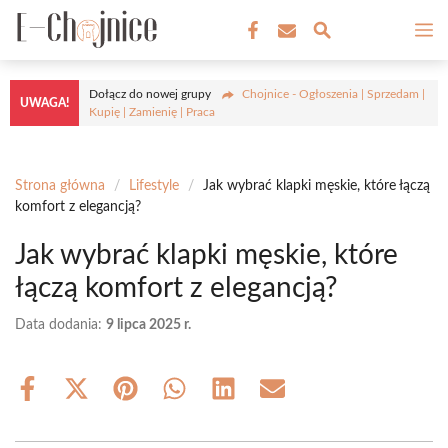
Przejdź
M
do
treści
Dołącz do nowej grupy
Chojnice - Ogłoszenia | Sprzedam |
UWAGA!
Kupię | Zamienię | Praca
Strona główna
/
Lifestyle
/
Jak wybrać klapki męskie, które łączą
komfort z elegancją?
Jak wybrać klapki męskie, które
łączą komfort z elegancją?
Data dodania:
9 lipca 2025 r.
Share
Share
Share
Share
Share
Share
on
on
on
on
on
on
Facebook
X
Pinterest
WhatsApp
LinkedIn
Email
(Twitter)