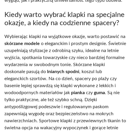
wygląd, jak i praktyczną uniwersalność tego typu obuwia.
Kiedy warto wybrać klapki na specjalne
okazje, a kiedy na codzienne spacery?
Wybierając klapki na wyjątkowe okazje, warto postawić na
skórzane modele
o eleganckim i prostym designie. Świetnie
uzupełniają stylizacje z odrobiną szyku, idealne na letnie
wyjścia, spotkania towarzyskie czy nieco bardziej formalne
wydarzenia w swobodnym tonie. Skórzane klapki
doskonale pasują do
lnianych spodni
, koszul lub
eleganckich szortów. Na co dzień, spacery po plaży czy
basenie lepiej sprawdzą się klapki wykonane z lekkich i
wodoodpornych materiałów jak
pianka
czy
guma
. Są nie
tylko praktyczne, ale też szybko schną. Dzięki
antypoślizgowej podeszwie i regulowanym paskom
zapewniają wygodę oraz bezpieczeństwo na mokrych
nawierzchniach. Sportowe klapki z przewiewnych tkanin to
świetna opcja na wakacyjny wypoczynek i gorące letnie