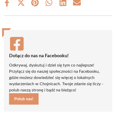
Share
Share
Share
Share
Share
Share
on
on
on
on
on
on
Facebook
X
Pinterest
WhatsApp
LinkedIn
Email
(Twitter)
Dołącz do nas na Facebooku!
Odkrywaj, dyskutuj i dziel się tym co najlepsze!
Przyłącz się do naszej społeczności na Facebooku,
gdzie możesz dowiedzieć się więcej o lokalnych
wydarzeniach w Chojnicach. Twoje zdanie się liczy -
polub naszą stronę i bądź na bieżąco!
Polub nas!