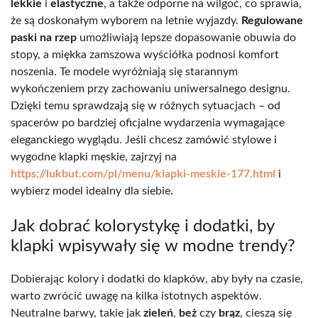
lekkie
i
elastyczne
, a także odporne na wilgoć, co sprawia,
że są doskonałym wyborem na letnie wyjazdy.
Regulowane
paski na rzep
umożliwiają lepsze dopasowanie obuwia do
stopy, a miękka zamszowa wyściółka podnosi komfort
noszenia. Te modele wyróżniają się starannym
wykończeniem przy zachowaniu uniwersalnego designu.
Dzięki temu sprawdzają się w różnych sytuacjach – od
spacerów po bardziej oficjalne wydarzenia wymagające
eleganckiego wyglądu. Jeśli chcesz zamówić stylowe i
wygodne klapki męskie, zajrzyj na
https://lukbut.com/pl/menu/klapki-meskie-177.html
i
wybierz model idealny dla siebie.
Jak dobrać kolorystykę i dodatki, by
klapki wpisywały się w modne trendy?
Dobierając kolory i dodatki do klapków, aby były na czasie,
warto zwrócić uwagę na kilka istotnych aspektów.
Neutralne barwy, takie jak
zieleń
,
beż
czy
brąz
, cieszą się