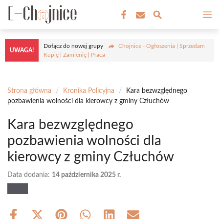
Przejdź
M
do
treści
Dołącz do nowej grupy
Chojnice - Ogłoszenia | Sprzedam |
UWAGA!
Kupię | Zamienię | Praca
Strona główna
/
Kronika Policyjna
/
Kara bezwzględnego
pozbawienia wolności dla kierowcy z gminy Człuchów
Kara bezwzględnego
pozbawienia wolności dla
kierowcy z gminy Człuchów
Data dodania:
14 października 2025 r.
Share
Share
Share
Share
Share
Share