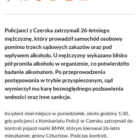
on
on
on
on
on
on
Facebook
X
Pinterest
WhatsApp
LinkedIn
Email
(Twitter)
Policjanci z Czerska zatrzymali 26-letniego
mężczyznę, który prowadził samochód osobowy
pomimo trzech sądowych zakazów oraz pod
wpływem alkoholu. U mężczyzny wykazano blisko
pół promila alkoholu w organizmie, co potwierdziło
badanie alkomatem. Po przeprowadzeniu
postępowania w trybie przyspieszonym, sąd
wymierzył mu karę bezwzględnego pozbawienia
wolności oraz inne sankcje.
Incydent miał miejsce w poniedziałek, około godziny 1:30,
gdy policjanci z Komisariatu Policji w Czersku zatrzymali do
kontroli pojazd marki BMW, którym kierował 26-letni
mieszkaniec gminy Człuchów. Podczas kontroli,