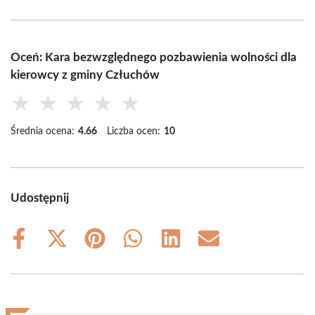
Oceń: Kara bezwzględnego pozbawienia wolności dla
kierowcy z gminy Człuchów
★
★
★
★
★
Średnia ocena:
4.66
Liczba ocen:
10
Udostępnij
Share
Share
Share
Share
Share
Share
on
on
on
on
on
on
Facebook
X
Pinterest
WhatsApp
LinkedIn
Email
(Twitter)