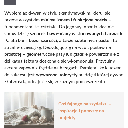
Wybierając dywan w stylu skandynawskim, kieruj się
przede wszystkim
minimalizmem i funkcjonalnością
–
fundamentami tej estetyki. Do jego wykonania idealnie
sprawdzi się
sznurek bawełniany w stonowanych barwach
.
Paleta
bieli, beżu, szarości, a także subtelnych pasteli
to
strzał w dziesiątkę. Decydując się na wzór, postaw na
prostotę
– geometryczne pasy lub gładkie powierzchnie z
delikatną fakturą doskonale się wkomponują. Przytulny
akcent zapewnią frędzle na brzegach. Pamiętaj, że kluczem
do sukcesu jest
wyważona kolorystyka
, dzięki której dywan
z łatwością odnajdzie się w każdym pomieszczeniu.
Coś fajnego na szydełku –
inspiracje i pomysły na
projekty