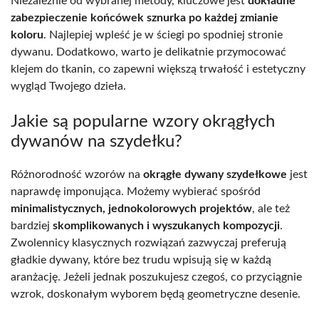
Niezależnie od wybranej metody, kluczowe jest
dokładne
zabezpieczenie końcówek sznurka po każdej zmianie
koloru
. Najlepiej wpleść je w ściegi po spodniej stronie
dywanu. Dodatkowo, warto je delikatnie przymocować
klejem do tkanin, co zapewni większą trwałość i estetyczny
wygląd Twojego dzieła.
Jakie są popularne wzory okrągłych
dywanów na szydełku?
Różnorodność wzorów na
okrągłe dywany szydełkowe
jest
naprawdę imponująca. Możemy wybierać spośród
minimalistycznych, jednokolorowych projektów
, ale też
bardziej
skomplikowanych i wyszukanych kompozycji
.
Zwolennicy klasycznych rozwiązań zazwyczaj preferują
gładkie dywany, które bez trudu wpisują się w każdą
aranżację. Jeżeli jednak poszukujesz czegoś, co przyciągnie
wzrok, doskonałym wyborem będą geometryczne desenie.