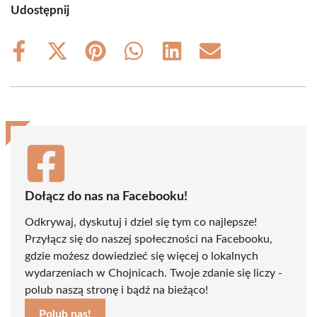
Udostępnij
Share
Share
Share
Share
Share
Share
on
on
on
on
on
on
Facebook
X
Pinterest
WhatsApp
LinkedIn
Email
(Twitter)
Dołącz do nas na Facebooku!
Odkrywaj, dyskutuj i dziel się tym co najlepsze!
Przyłącz się do naszej społeczności na Facebooku,
gdzie możesz dowiedzieć się więcej o lokalnych
wydarzeniach w Chojnicach. Twoje zdanie się liczy -
polub naszą stronę i bądź na bieżąco!
Polub nas!