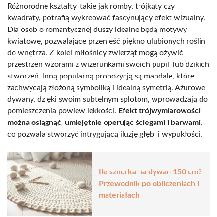
Różnorodne kształty, takie jak romby, trójkąty czy
kwadraty, potrafią wykreować fascynujący efekt wizualny.
Dla osób o romantycznej duszy idealne będą motywy
kwiatowe, pozwalające przenieść piękno ulubionych roślin
do wnętrza. Z kolei miłośnicy zwierząt mogą ożywić
przestrzeń wzorami z wizerunkami swoich pupili lub dzikich
stworzeń. Inną popularną propozycją są mandale, które
zachwycają złożoną symboliką i idealną symetrią. Ażurowe
dywany, dzięki swoim subtelnym splotom, wprowadzają do
pomieszczenia powiew lekkości.
Efekt trójwymiarowości
można osiągnąć, umiejętnie operując ściegami i barwami
,
co pozwala stworzyć intrygującą iluzję głębi i wypukłości.
Ile sznurka na dywan 150 cm?
Przewodnik po obliczeniach i
materiałach