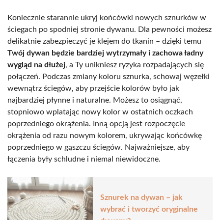
Koniecznie starannie ukryj końcówki nowych sznurków w
ściegach po spodniej stronie dywanu. Dla pewności możesz
delikatnie zabezpieczyć je klejem do tkanin – dzięki temu
Twój dywan będzie bardziej wytrzymały i zachowa ładny
wygląd na dłużej
, a Ty unikniesz ryzyka rozpadających się
połączeń. Podczas zmiany koloru sznurka, schowaj węzełki
wewnątrz ściegów, aby przejście kolorów było jak
najbardziej płynne i naturalne. Możesz to osiągnąć,
stopniowo wplatając nowy kolor w ostatnich oczkach
poprzedniego okrążenia. Inną opcją jest rozpoczęcie
okrążenia od razu nowym kolorem, ukrywając końcówkę
poprzedniego w gąszczu ściegów. Najważniejsze, aby
łączenia były schludne i niemal niewidoczne.
Sznurek na dywan – jak
wybrać i tworzyć oryginalne