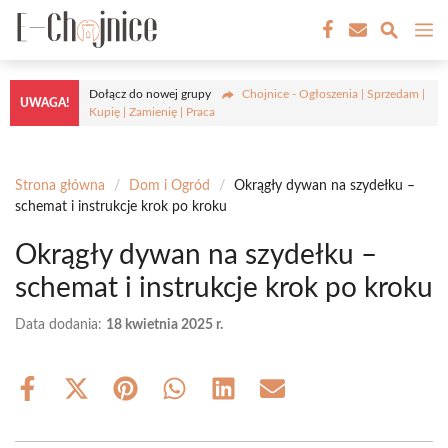
Przejdź
M
do
treści
Dołącz do nowej grupy
Chojnice - Ogłoszenia | Sprzedam |
UWAGA!
Kupię | Zamienię | Praca
Strona główna
/
Dom i Ogród
/
Okrągły dywan na szydełku –
schemat i instrukcje krok po kroku
Okrągły dywan na szydełku –
schemat i instrukcje krok po kroku
Data dodania:
18 kwietnia 2025 r.
Share
Share
Share
Share
Share
Share
on
on
on
on
on
on
Facebook
X
Pinterest
WhatsApp
LinkedIn
Email
(Twitter)