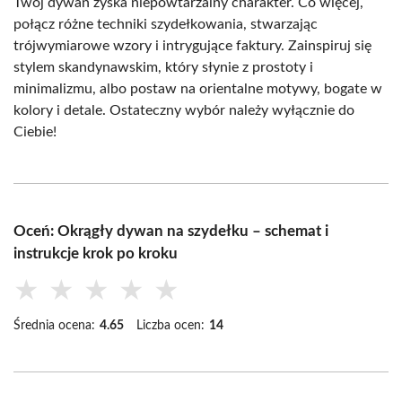
Twój dywan zyska niepowtarzalny charakter. Co więcej,
połącz różne techniki szydełkowania, stwarzając
trójwymiarowe wzory i intrygujące faktury. Zainspiruj się
stylem skandynawskim, który słynie z prostoty i
minimalizmu, albo postaw na orientalne motywy, bogate w
kolory i detale. Ostateczny wybór należy wyłącznie do
Ciebie!
Oceń: Okrągły dywan na szydełku – schemat i
instrukcje krok po kroku
★
★
★
★
★
Średnia ocena:
4.65
Liczba ocen:
14