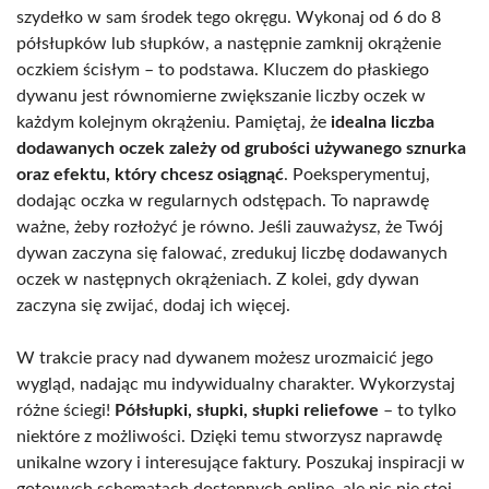
szydełko w sam środek tego okręgu. Wykonaj od 6 do 8
półsłupków lub słupków, a następnie zamknij okrążenie
oczkiem ścisłym – to podstawa. Kluczem do płaskiego
dywanu jest równomierne zwiększanie liczby oczek w
każdym kolejnym okrążeniu. Pamiętaj, że
idealna liczba
dodawanych oczek zależy od grubości używanego sznurka
oraz efektu, który chcesz osiągnąć
. Poeksperymentuj,
dodając oczka w regularnych odstępach. To naprawdę
ważne, żeby rozłożyć je równo. Jeśli zauważysz, że Twój
dywan zaczyna się falować, zredukuj liczbę dodawanych
oczek w następnych okrążeniach. Z kolei, gdy dywan
zaczyna się zwijać, dodaj ich więcej.
W trakcie pracy nad dywanem możesz urozmaicić jego
wygląd, nadając mu indywidualny charakter. Wykorzystaj
różne ściegi!
Półsłupki, słupki, słupki reliefowe
– to tylko
niektóre z możliwości. Dzięki temu stworzysz naprawdę
unikalne wzory i interesujące faktury. Poszukaj inspiracji w
gotowych schematach dostępnych online, ale nic nie stoi