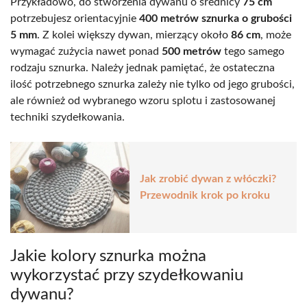
Przykładowo, do stworzenia dywanu o średnicy
75 cm
potrzebujesz orientacyjnie
400 metrów sznurka o grubości
5 mm
. Z kolei większy dywan, mierzący około
86 cm
, może
wymagać zużycia nawet ponad
500 metrów
tego samego
rodzaju sznurka. Należy jednak pamiętać, że ostateczna
ilość potrzebnego sznurka zależy nie tylko od jego grubości,
ale również od wybranego wzoru splotu i zastosowanej
techniki szydełkowania.
Jak zrobić dywan z włóczki?
Przewodnik krok po kroku
Jakie kolory sznurka można
wykorzystać przy szydełkowaniu
dywanu?