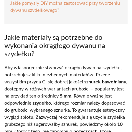
Jakie pomysły DIY można zastosować przy tworzeniu
dywanu szydełkowego?
Jakie materiały są potrzebne do
wykonania okrągłego dywanu na
szydełku?
Aby własnoręcznie stworzyć okrągły dywan na szydełku,
potrzebujesz kilku niezbędnych materiałów. Przede
wszystkim przyda Ci się dobrej jakości
sznurek bawełniany
,
dostępny w różnych wariantach grubości – popularny jest
na przykład ten o średnicy
5 mm
. Równie ważne jest
odpowiednie
szydełko
, którego rozmiar należy dopasować
do grubości wybranego sznurka. To gwarantuje estetyczny
wygląd splotu. Zazwyczaj rekomenduje się użycie szydełka
grubszego niż sugerowałby sznurek, powiedzmy około
10
mm
. Oprócz tego, nie zapomnij o
nożyczkach
, które