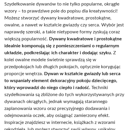
Szydełkowanie dywanów to nie tylko popularne, okrągłe
wzory – to prawdziwe pole do popisu dla kreatywności!
Możesz stworzyć dywany kwadratowe, prostokątne,
owalne, a nawet w kształcie gwiazdy czy serca. Wybór jest
naprawdę szeroki, a takie nietypowe formy zyskują coraz
większą popularność.
Dywany kwadratowe i prostokątne
idealnie komponują się z pomieszczeniami o regularnym
układzie, podkreślając ich charakter i dodając szyku.
Z
kolei owalne modele świetnie sprawdzą się w
przedpokojach lub długich pokojach, optycznie korygując
proporcje wnętrza.
Dywan w kształcie gwiazdy lub serca
to wspaniały element dekoracyjny pokoju dziecięcego,
który wprowadzi do niego ciepło i radość.
Techniki
szydełkowania są zbliżone do tych wykorzystywanych przy
dywanach okrągłych, jednak wymagają starannego
zaplanowania wzoru oraz precyzyjnego dodawania i
odejmowania oczek, aby osiągnąć zamierzony efekt.
Inspiracje znajdziesz w internecie, książkach z wzorami
rękodzieła, lub możesz stworzyć swój własny, unikalny