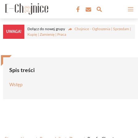
Przejdź
M
do
treści
Dołącz do nowej grupy
Chojnice - Ogłoszenia | Sprzedam |
UWAGA!
Kupię | Zamienię | Praca
Spis treści
Wstęp