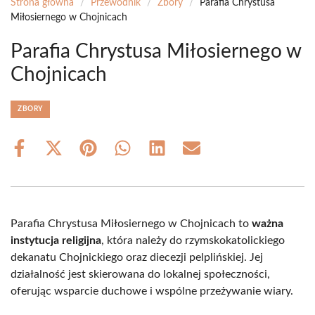
Strona główna
/
Przewodnik
/
Zbory
/
Parafia Chrystusa
Miłosiernego w Chojnicach
Parafia Chrystusa Miłosiernego w
Chojnicach
ZBORY
Share
Share
Share
Share
Share
Share
on
on
on
on
on
on
Facebook
X
Pinterest
WhatsApp
LinkedIn
Email
(Twitter)
Parafia Chrystusa Miłosiernego w Chojnicach to
ważna
instytucja religijna
, która należy do rzymskokatolickiego
dekanatu Chojnickiego oraz diecezji pelplińskiej. Jej
działalność jest skierowana do lokalnej społeczności,
oferując wsparcie duchowe i wspólne przeżywanie wiary.