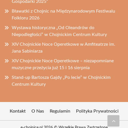
Gospodarki 2025”
Bławatki z Chojnic na Międzynarodowym Festiwalu
Folkloru 2026
Wystawa historyczna „Od Oleandrów do
Niepodległości” w Chojnickim Centrum Kultury
XIV Chojnickie Noce Operetkowe w Amfiteatrze im.
Jana Sabiniarza
XIV Chojnickie Noce Operetkowe – niezapomniane
muzyczne przeżycia już 15 i 16 sierpnia
Stand-up Bartosza Gajdy „Po lecie” w Chojnickim
Centrum Kultury
Kontakt
O Nas
Regulamin
Polityka Prywatności
e-chojnice.pl 2026 © Wszelkie Prawa Zastrzeżone