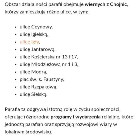
Obszar działalności parafii obejmuje
wiernych z Chojnic
,
którzy zamieszkują różne ulice, w tym:
ulicę Ceynowy,
ulicę Igielską,
ulicę Igły
,
ulicę Jantarową,
ulicę Kościerską nr 13 i 17,
ulicę Młodzieżową nr 1 i 3,
ulicę Modrą,
plac św. s. Faustyny,
ulicę Rzepakową,
ulicę Sielską.
Parafia ta odgrywa istotną rolę w życiu społeczności,
oferując różnorodne
programy i wydarzenia
religijne, które
jednoczą parafian oraz sprzyjają rozwojowi wiary w
lokalnym środowisku.