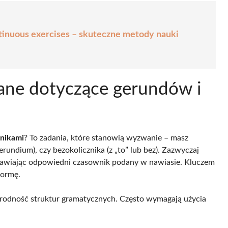
ntinuous exercises – skuteczne metody nauki
zane dotyczące gerundów i
znikami
? To zadania, które stanowią wyzwanie – masz
erundium), czy bezokolicznika (z „to” lub bez). Zazwyczaj
stawiając odpowiedni czasownik podany w nawiasie. Kluczem
formę.
orodność struktur gramatycznych. Często wymagają użycia