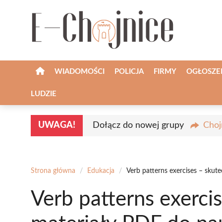
Przejdź
do
treści
WIADOMOŚCI
POLICJA
FIRMY
OGŁOSZE
LUDZIE
UWAGA!
Dołącz do nowej grupy
Choj
Strona główna
/
Edukacja
/
Verb patterns exercises – skut
Verb patterns exerci