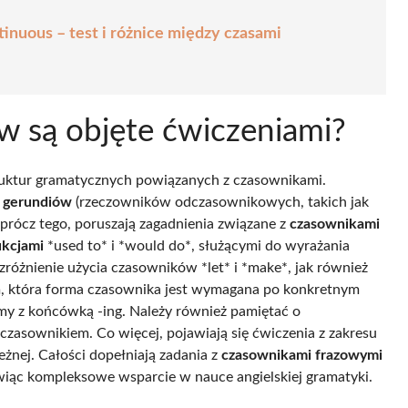
tinuous – test i różnice między czasami
w są objęte ćwiczeniami?
truktur gramatycznych powiązanych z czasownikami.
u
gerundiów
(rzeczowników odczasownikowych, takich jak
Oprócz tego, poruszają zagadnienia związane z
czasownikami
ukcjami
*used to* i *would do*, służącymi do wyrażania
różnienie użycia czasowników *let* i *make*, jak również
tym, która forma czasownika jest wymagana po konkretnym
rmy z końcówką -ing. Należy również pamiętać o
zasownikiem. Co więcej, pojawiają się ćwiczenia z zakresu
eżnej. Całości dopełniają zadania z
czasownikami frazowymi
nowiąc kompleksowe wsparcie w nauce angielskiej gramatyki.