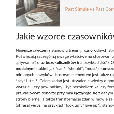
Past Simple vs Past Con
Jakie wzorce czasownikó
Niniejsze ćwiczenia stanowią trening różnorodnych s
Poświęcają szczególną uwagę właściwemu stosowani
„pływanie”) oraz
bezokoliczników
(na przykład „iść”). 
modalnymi
(takimi jak *can*, *should*, *must*),
konstr
minionych nawyków. Istotnym elementem jest także roz
*say* i *tell*. Celem zadań jest utrwalenie wiedzy o 
wyrazie – czy powinniśmy użyć bezokolicznika, czy fo
prawidłowym doborze przyimka łączącego się z danym c
strony biernej, a także transformacje zdań w mowie zal
(phrasal verbs, na przykład *look up*, *give up*), sta