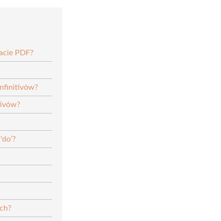
acie PDF?
nfinitivów?
tivów?
'do’?
ach?