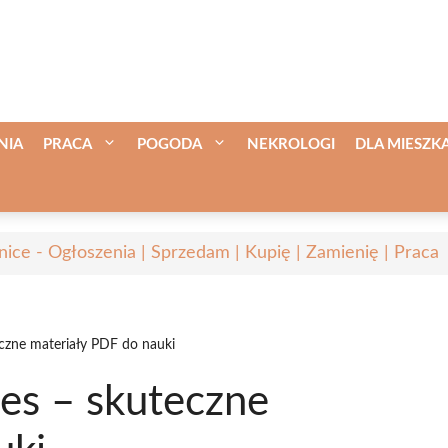
NIA
PRACA
POGODA
NEKROLOGI
DLA MIESZ
nice - Ogłoszenia | Sprzedam | Kupię | Zamienię | Praca
eczne materiały PDF do nauki
ses – skuteczne