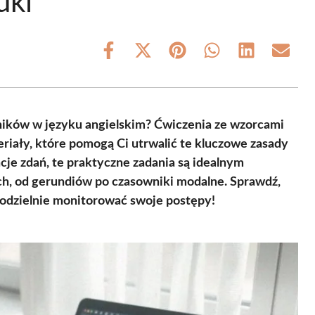
uki
Share
Share
Share
Share
Share
Share
on
on
on
on
on
on
Facebook
X
Pinterest
WhatsApp
LinkedIn
Email
(Twitter)
ików w języku angielskim? Ćwiczenia ze wzorcami
iały, które pomogą Ci utrwalić te kluczowe zasady
cje zdań, te praktyczne zadania są idealnym
h, od gerundiów po czasowniki modalne. Sprawdź,
modzielnie monitorować swoje postępy!