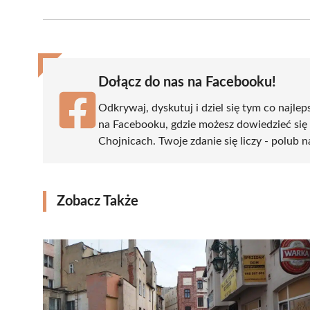
on
on
on
on
on
Facebook
X
Pinterest
WhatsApp
LinkedIn
(Twitter)
Dołącz do nas na Facebooku!
Odkrywaj, dyskutuj i dziel się tym co najlep
na Facebooku, gdzie możesz dowiedzieć się
Chojnicach. Twoje zdanie się liczy - polub n
Zobacz Także