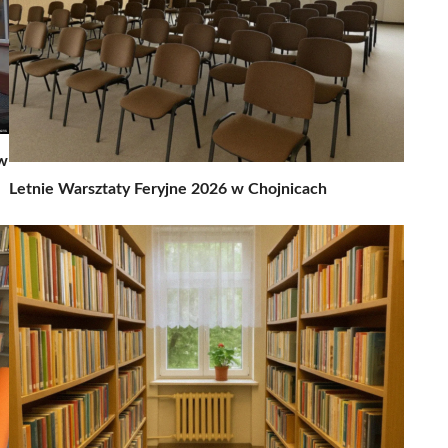
 w
Letnie Warsztaty Feryjne 2026 w Chojnicach