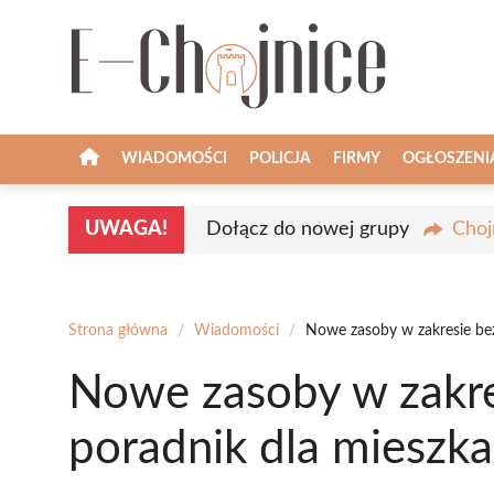
Przejdź
do
treści
WIADOMOŚCI
POLICJA
FIRMY
OGŁOSZENI
UWAGA!
Dołącz do nowej grupy
Choj
Strona główna
/
Wiadomości
/
Nowe zasoby w zakresie be
Nowe zasoby w zakre
poradnik dla mieszk