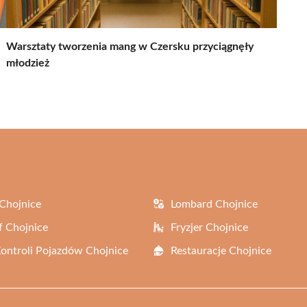
Warsztaty tworzenia mang w Czersku przyciągnęły
młodzież
Chojnice
Lombard Chojnice
f Chojnice
Fryzjer Chojnice
Kontroli Pojazdów Chojnice
Restauracje Chojnice