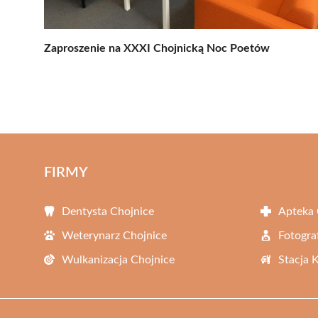
Zaproszenie na XXXI Chojnicką Noc Poetów
FIRMY
Dentysta Chojnice
Apteka 
Weterynarz Chojnice
Fotogra
Wulkanizacja Chojnice
Stacja 