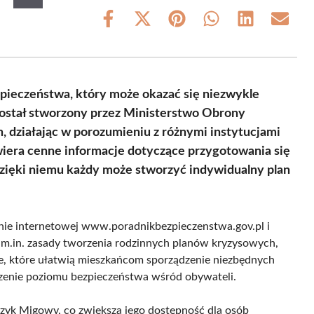
Share
Share
Share
Share
Share
Share
on
on
on
on
on
on
Facebook
X
Pinterest
WhatsApp
LinkedIn
Email
(Twitter)
pieczeństwa, który może okazać się niezwykle
stał stworzony przez Ministerstwo Obrony
działając w porozumieniu z różnymi instytucjami
wiera cenne informacje dotyczące przygotowania się
Dzięki niemu każdy może stworzyć indywidualny plan
onie internetowej www.poradnikbezpieczenstwa.gov.pl i
m.in. zasady tworzenia rodzinnych planów kryzysowych,
ne, które ułatwią mieszkańcom sporządzenie niezbędnych
kszenie poziomu bezpieczeństwa wśród obywateli.
ęzyk Migowy, co zwiększa jego dostępność dla osób