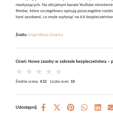
niesłyszących. Na oficjalnym kanale YouTube ministers
filmów, które szczegółowo opisują poszczególne rozdzia
tymi zasobami, co może wpłynąć na ich bezpieczeństwo
Źródło:
Urząd Miasta Chojnice
Oceń: Nowe zasoby w zakresie bezpieczeństwa – p
★
★
★
★
★
Średnia ocena:
4.52
Liczba ocen:
10
Udostępnij
Share
Share
Share
Share
Share