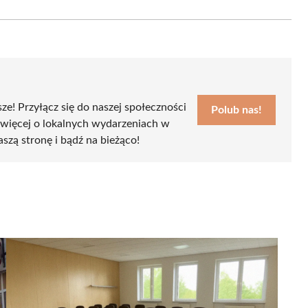
on
Email
sze! Przyłącz się do naszej społeczności
Polub nas!
 więcej o lokalnych wydarzeniach w
aszą stronę i bądź na bieżąco!