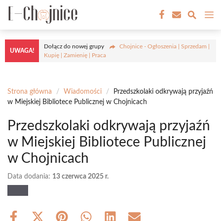
Przejdź
M
do
treści
Dołącz do nowej grupy
Chojnice - Ogłoszenia | Sprzedam |
UWAGA!
Kupię | Zamienię | Praca
Strona główna
/
Wiadomości
/
Przedszkolaki odkrywają przyjaźń
w Miejskiej Bibliotece Publicznej w Chojnicach
Przedszkolaki odkrywają przyjaźń
w Miejskiej Bibliotece Publicznej
w Chojnicach
Data dodania:
13 czerwca 2025 r.
Share
Share
Share
Share
Share
Share