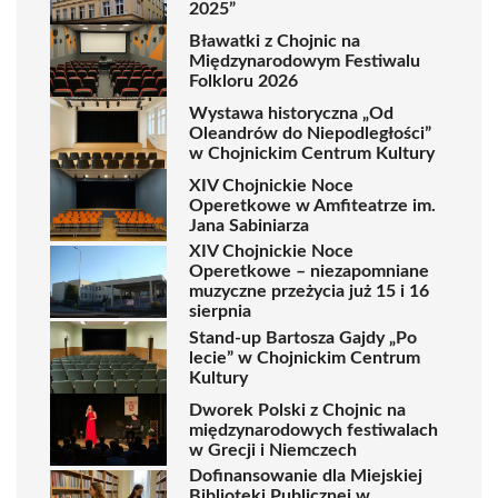
2025”
Bławatki z Chojnic na
Międzynarodowym Festiwalu
Folkloru 2026
Wystawa historyczna „Od
Oleandrów do Niepodległości”
w Chojnickim Centrum Kultury
XIV Chojnickie Noce
Operetkowe w Amfiteatrze im.
Jana Sabiniarza
XIV Chojnickie Noce
Operetkowe – niezapomniane
muzyczne przeżycia już 15 i 16
sierpnia
Stand-up Bartosza Gajdy „Po
lecie” w Chojnickim Centrum
Kultury
Dworek Polski z Chojnic na
międzynarodowych festiwalach
w Grecji i Niemczech
Dofinansowanie dla Miejskiej
Biblioteki Publicznej w