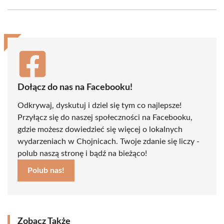
Facebook
X
Pinterest
WhatsApp
LinkedIn
Email
(Twitter)
Dołącz do nas na Facebooku!
Odkrywaj, dyskutuj i dziel się tym co najlepsze!
Przyłącz się do naszej społeczności na Facebooku,
gdzie możesz dowiedzieć się więcej o lokalnych
wydarzeniach w Chojnicach. Twoje zdanie się liczy -
polub naszą stronę i bądź na bieżąco!
Polub nas!
Zobacz Także