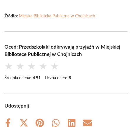
Źródło:
Miejska Biblioteka Publiczna w Chojnicach
Oceń: Przedszkolaki odkrywają przyjaźń w Miejskiej
Bibliotece Publicznej w Chojnicach
★
★
★
★
★
Średnia ocena:
4.91
Liczba ocen:
8
Udostępnij
Share
Share
Share
Share
Share
Share
on
on
on
on
on
on