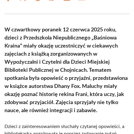
on
on
on
on
on
on
Facebook
X
Pinterest
WhatsApp
LinkedIn
Email
(Twitter)
W czwartkowy poranek 12 czerwca 2025 roku,
dzieci z Przedszkola Niepublicznego „Baśniowa
Kraina” miały okazję uczestniczyć w ciekawych
zajęciach z książką zorganizowanych w
Wypożyczalni i Czytelni dla Dzieci Miejskiej
Biblioteki Publicznej w Chojnicach. Tematem
spotkania była opowieść o przyjaźni, przedstawiona
w książce autorstwa Dhany Fox. Maluchy miały
okazję poznać historię rekina Frani, która uczy, jak
zdobywać przyjaciół. Zajęcia sprzyjały nie tylko
nauce, ale również integracji i zabawie.
Dzieci z zainteresowaniem słuchały czytanej opowieści, a
bibliotekarka angażowała je poprzez zadawanie pytań.