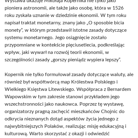
Wystawa ukazuje Mikołaja Kopernika nie tylko jako
pioniera astronomii, ale także jako osobę, która w 1526
roku zyskała uznanie w dziedzinie ekonomii. W tym roku
napisał traktat monetarny, znany jako „O sposobie bicia
monety”, w którym przedstawił istotne zasady dotyczące
systemu monetarnego. Jego osiągnięcie zostało
przypomniane w kontekście pięciusetlecia, podkreślając
wpływ, jaki wywarł na rozwój teorii ekonomii, w
szczególności zasady „gorszy pieniądz wypiera lepszy”.
Kopernik nie tylko formułował zasady dotyczące waluty, ale
również był współtwórcą map Królestwa Polskiego i
Wielkiego Księstwa Litewskiego. Współpraca z Bernardem
Wapowskim w tym zakresie stanowi przykładem jego
wszechstronności jako naukowca. Poprzez tę wystawę,
organizatorzy pragną zachęcić mieszkańców Chojnic do
odkrycia nieznanych dotąd aspektów życia jednego z
najwybitniejszych Polaków, realizując misję edukacyjną i
kulturową. Warto skorzystać z okazji i odwiedzić