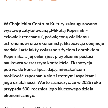
on
on
on
on
on
on
Facebook
X
Pinterest
WhatsApp
LinkedIn
Email
(Twitter)
W Chojnickim Centrum Kultury zainaugurowano
wystawę zatytułowaną „Mikołaj Kopernik –
człowiek renesansu”, poświęconą wielkiemu
astronomowi oraz ekonomisty. Ekspozycja obejmuje
medale i artefakty związane z życiem i dorobkiem
Kopernika, a jej celem jest przybliżenie postaci
naukowca w szerszym kontekście. Ekspozycja
potrwa do końca lipca, dając mieszkańcom
możliwość zapoznania się z istotnymi aspektami
jego działalności. Warto zaznaczyć, że w 2026 roku
przypada 500. rocznica jego kluczowego dzieła
ekonomicznego.