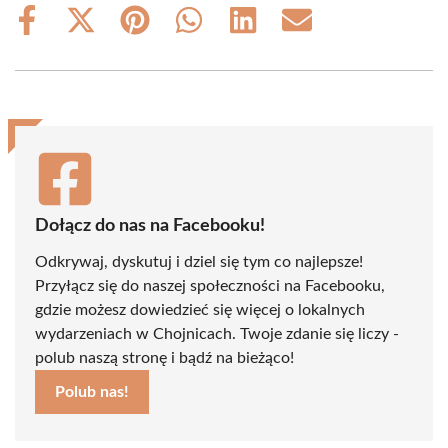
Share
Share
Share
Share
Share
Share
on
on
on
on
on
on
Facebook
X
Pinterest
WhatsApp
LinkedIn
Email
(Twitter)
Dołącz do nas na Facebooku!
Odkrywaj, dyskutuj i dziel się tym co najlepsze!
Przyłącz się do naszej społeczności na Facebooku,
gdzie możesz dowiedzieć się więcej o lokalnych
wydarzeniach w Chojnicach. Twoje zdanie się liczy -
polub naszą stronę i bądź na bieżąco!
Polub nas!