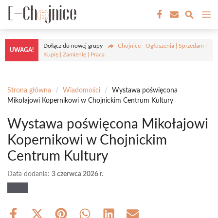
Przejdź
M
do
treści
Dołącz do nowej grupy
Chojnice - Ogłoszenia | Sprzedam |
UWAGA!
Kupię | Zamienię | Praca
Strona główna
/
Wiadomości
/
Wystawa poświęcona
Mikołajowi Kopernikowi w Chojnickim Centrum Kultury
Wystawa poświęcona Mikołajowi
Kopernikowi w Chojnickim
Centrum Kultury
Data dodania:
3 czerwca 2026 r.
Share
Share
Share
Share
Share
Share