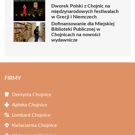
Dworek Polski z Chojnic na
międzynarodowych festiwalach
w Grecji i Niemczech
Dofinansowanie dla Miejskiej
Biblioteki Publicznej w
Chojnicach na nowości
wydawnicze
FIRMY
Dentysta Chojnice
Apteka Chojnice
Lombard Chojnice
Kwiaciarnia Chojnice