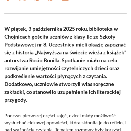
on
on
on
on
on
on
Facebook
X
Pinterest
WhatsApp
LinkedIn
Email
(Twitter)
W piątek, 3 października 2025 roku, biblioteka w
Chojnicach gościła uczniów z klasy IIc ze Szkoły
Podstawowej nr 8. Uczestnicy mieli okazję zapoznać
się z historią „Najwyższa na świecie wieża z książek”
autorstwa Rocio Bonilla. Spotkanie miało na celu
rozwijanie umiejętności czytelniczych dzieci oraz
podkreślenie wartości płynących z czytania.
Dodatkowo, uczniowie stworzyli własnoręczne
zakładki, co stanowiło uzupełnienie ich literackiej
przygody.
Podczas pierwszej części zajęć, dzieci miały możliwość
wysłuchać ciekawej opowieści, która skłoniła je do refleksji
nad ważnością czytania. Tematem rozmowy były korzyści