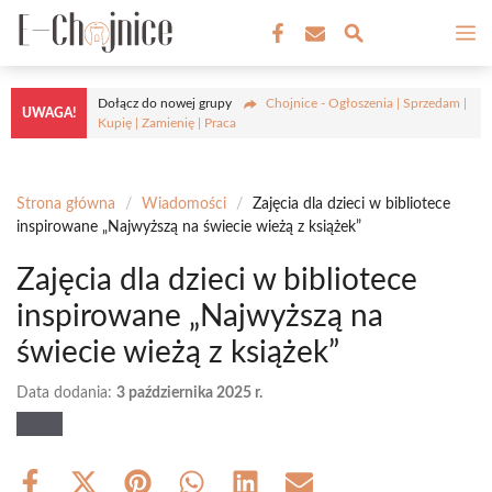
Przejdź
M
do
treści
Dołącz do nowej grupy
Chojnice - Ogłoszenia | Sprzedam |
UWAGA!
Kupię | Zamienię | Praca
Strona główna
/
Wiadomości
/
Zajęcia dla dzieci w bibliotece
inspirowane „Najwyższą na świecie wieżą z książek”
Zajęcia dla dzieci w bibliotece
inspirowane „Najwyższą na
świecie wieżą z książek”
Data dodania:
3 października 2025 r.
Share
Share
Share
Share
Share
Share