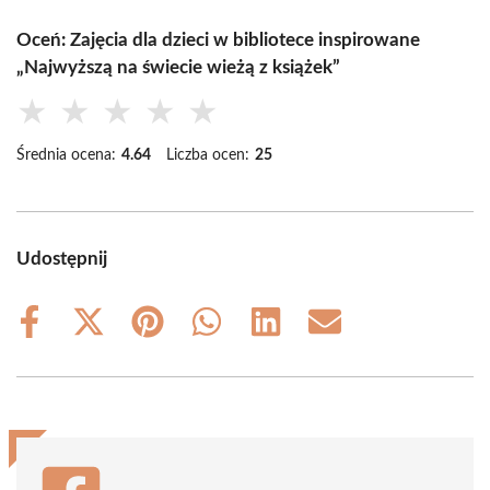
Oceń: Zajęcia dla dzieci w bibliotece inspirowane
„Najwyższą na świecie wieżą z książek”
★
★
★
★
★
Średnia ocena:
4.64
Liczba ocen:
25
Udostępnij
Share
Share
Share
Share
Share
Share
on
on
on
on
on
on
Facebook
X
Pinterest
WhatsApp
LinkedIn
Email
(Twitter)