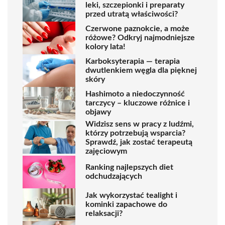
leki, szczepionki i preparaty
przed utratą właściwości?
Czerwone paznokcie, a może
różowe? Odkryj najmodniejsze
kolory lata!
Karboksyterapia — terapia
dwutlenkiem węgla dla pięknej
skóry
Hashimoto a niedoczynność
tarczycy – kluczowe różnice i
objawy
Widzisz sens w pracy z ludźmi,
którzy potrzebują wsparcia?
Sprawdź, jak zostać terapeutą
zajęciowym
Ranking najlepszych diet
odchudzających
Jak wykorzystać tealight i
kominki zapachowe do
relaksacji?