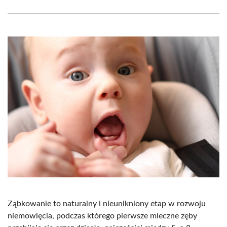
Facebook
X
Pinterest
WhatsApp
LinkedIn
Email
(Twitter)
Ząbkowanie to naturalny i nieunikniony etap w rozwoju
niemowlęcia, podczas którego pierwsze mleczne zęby