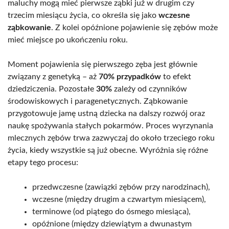
maluchy mogą mieć pierwsze ząbki już w drugim czy
trzecim miesiącu życia, co określa się jako
wczesne
ząbkowanie
. Z kolei opóźnione pojawienie się zębów może
mieć miejsce po ukończeniu roku.
Moment pojawienia się pierwszego zęba jest głównie
związany z genetyką – aż
70% przypadków
to efekt
dziedziczenia. Pozostałe
30%
zależy od czynników
środowiskowych i paragenetycznych. Ząbkowanie
przygotowuje jamę ustną dziecka na dalszy rozwój oraz
naukę spożywania stałych pokarmów. Proces wyrzynania
mlecznych zębów trwa zazwyczaj do około trzeciego roku
życia, kiedy wszystkie są już obecne. Wyróżnia się różne
etapy tego procesu:
przedwczesne (zawiązki zębów przy narodzinach),
wczesne (między drugim a czwartym miesiącem),
terminowe (od piątego do ósmego miesiąca),
opóźnione (między dziewiątym a dwunastym