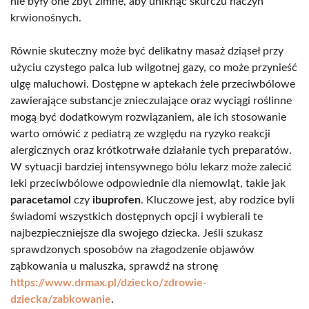
nie były one zbyt zimne, aby uniknąć skurczu naczyń
krwionośnych.
Równie skuteczny może być delikatny masaż dziąseł przy
użyciu czystego palca lub wilgotnej gazy, co może przynieść
ulgę maluchowi. Dostępne w aptekach żele przeciwbólowe
zawierające substancje znieczulające oraz wyciągi roślinne
mogą być dodatkowym rozwiązaniem, ale ich stosowanie
warto omówić z pediatrą ze względu na ryzyko reakcji
alergicznych oraz krótkotrwałe działanie tych preparatów.
W sytuacji bardziej intensywnego bólu lekarz może zalecić
leki przeciwbólowe odpowiednie dla niemowląt, takie jak
paracetamol
czy
ibuprofen
. Kluczowe jest, aby rodzice byli
świadomi wszystkich dostępnych opcji i wybierali te
najbezpieczniejsze dla swojego dziecka. Jeśli szukasz
sprawdzonych sposobów na złagodzenie objawów
ząbkowania u maluszka, sprawdź na stronę
https://www.drmax.pl/dziecko/zdrowie-
dziecka/zabkowanie
.