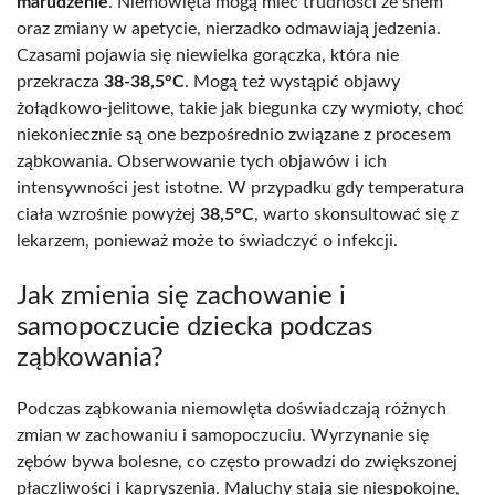
marudzenie
. Niemowlęta mogą mieć trudności ze snem
oraz zmiany w apetycie, nierzadko odmawiają jedzenia.
Czasami pojawia się niewielka gorączka, która nie
przekracza
38-38,5°C
. Mogą też wystąpić objawy
żołądkowo-jelitowe, takie jak biegunka czy wymioty, choć
niekoniecznie są one bezpośrednio związane z procesem
ząbkowania. Obserwowanie tych objawów i ich
intensywności jest istotne. W przypadku gdy temperatura
ciała wzrośnie powyżej
38,5°C
, warto skonsultować się z
lekarzem, ponieważ może to świadczyć o infekcji.
Jak zmienia się zachowanie i
samopoczucie dziecka podczas
ząbkowania?
Podczas ząbkowania niemowlęta doświadczają różnych
zmian w zachowaniu i samopoczuciu. Wyrzynanie się
zębów bywa bolesne, co często prowadzi do zwiększonej
płaczliwości i kapryszenia. Maluchy stają się niespokojne,