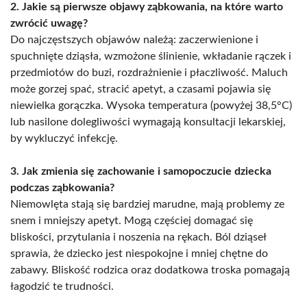
2. Jakie są pierwsze objawy ząbkowania, na które warto
zwrócić uwagę?
Do najczęstszych objawów należą: zaczerwienione i
spuchnięte dziąsła, wzmożone ślinienie, wkładanie rączek i
przedmiotów do buzi, rozdrażnienie i płaczliwość. Maluch
może gorzej spać, stracić apetyt, a czasami pojawia się
niewielka gorączka. Wysoka temperatura (powyżej 38,5°C)
lub nasilone dolegliwości wymagają konsultacji lekarskiej,
by wykluczyć infekcję.
3. Jak zmienia się zachowanie i samopoczucie dziecka
podczas ząbkowania?
Niemowlęta stają się bardziej marudne, mają problemy ze
snem i mniejszy apetyt. Mogą częściej domagać się
bliskości, przytulania i noszenia na rękach. Ból dziąseł
sprawia, że dziecko jest niespokojne i mniej chętne do
zabawy. Bliskość rodzica oraz dodatkowa troska pomagają
łagodzić te trudności.