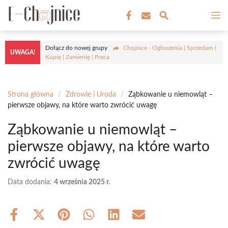
Przejdź
M
do
treści
Dołącz do nowej grupy
Chojnice - Ogłoszenia | Sprzedam |
UWAGA!
Kupię | Zamienię | Praca
Strona główna
/
Zdrowie i Uroda
/
Ząbkowanie u niemowląt –
pierwsze objawy, na które warto zwrócić uwagę
Ząbkowanie u niemowląt –
pierwsze objawy, na które warto
zwrócić uwagę
Data dodania:
4 września 2025 r.
Share
Share
Share
Share
Share
Share
on
on
on
on
on
on