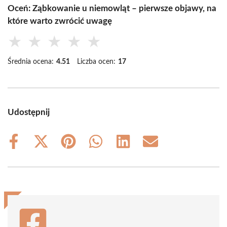
Oceń: Ząbkowanie u niemowląt – pierwsze objawy, na
które warto zwrócić uwagę
★
★
★
★
★
Średnia ocena:
4.51
Liczba ocen:
17
Udostępnij
Share
Share
Share
Share
Share
Share
on
on
on
on
on
on
Facebook
X
Pinterest
WhatsApp
LinkedIn
Email
(Twitter)