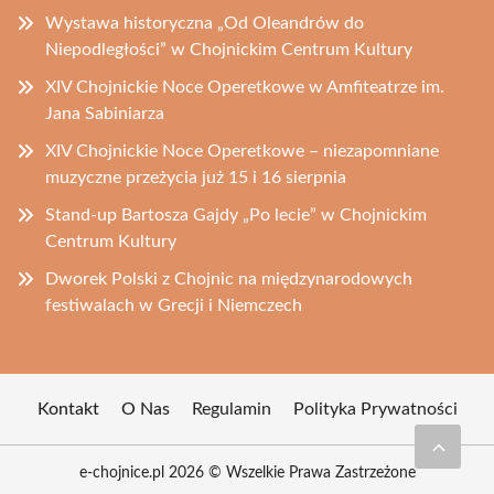
Wystawa historyczna „Od Oleandrów do
Niepodległości” w Chojnickim Centrum Kultury
XIV Chojnickie Noce Operetkowe w Amfiteatrze im.
Jana Sabiniarza
XIV Chojnickie Noce Operetkowe – niezapomniane
muzyczne przeżycia już 15 i 16 sierpnia
Stand-up Bartosza Gajdy „Po lecie” w Chojnickim
Centrum Kultury
Dworek Polski z Chojnic na międzynarodowych
festiwalach w Grecji i Niemczech
Kontakt
O Nas
Regulamin
Polityka Prywatności
e-chojnice.pl 2026 © Wszelkie Prawa Zastrzeżone