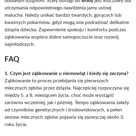
obolałym dziąsłom. Stały dostęp do
wody
jest kluczowy dla
utrzymania odpowiedniego nawilżenia jamy ustnej
malucha. Należy unikać bardzo twardych, gorących lub
kwaśnych pokarmów, gdyż mogą one podrażniać delikatne
dziąsła dziecka. Zapewnienie spokoju i komfortu podczas
ząbkowania wspiera dobre samopoczucie oraz rozwój
najmłodszych.
FAQ
1. Czym jest ząbkowanie u niemowląt i kiedy się zaczyna?
Ząbkowanie to proces przebijania się pierwszych
mlecznych zębów przez dziąsła. Najczęściej rozpoczyna się
między 5. a 8. miesiącem życia, choć może wystąpić
zarówno wcześniej, jak i później. Tempo ząbkowania zależy
od czynników genetycznych i środowiskowych, a pełen
zestaw mlecznych zębów pojawia się zazwyczaj około 3.
roku życia.