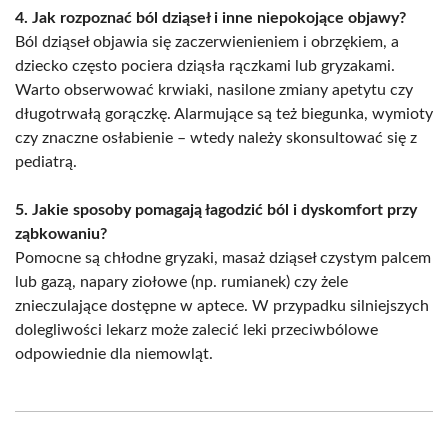
4. Jak rozpoznać ból dziąseł i inne niepokojące objawy?
Ból dziąseł objawia się zaczerwienieniem i obrzękiem, a
dziecko często pociera dziąsła rączkami lub gryzakami.
Warto obserwować krwiaki, nasilone zmiany apetytu czy
długotrwałą gorączkę. Alarmujące są też biegunka, wymioty
czy znaczne osłabienie – wtedy należy skonsultować się z
pediatrą.
5. Jakie sposoby pomagają łagodzić ból i dyskomfort przy
ząbkowaniu?
Pomocne są chłodne gryzaki, masaż dziąseł czystym palcem
lub gazą, napary ziołowe (np. rumianek) czy żele
znieczulające dostępne w aptece. W przypadku silniejszych
dolegliwości lekarz może zalecić leki przeciwbólowe
odpowiednie dla niemowląt.