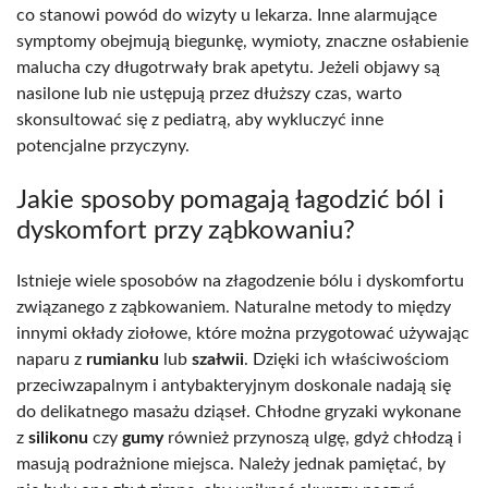
co stanowi powód do wizyty u lekarza. Inne alarmujące
symptomy obejmują biegunkę, wymioty, znaczne osłabienie
malucha czy długotrwały brak apetytu. Jeżeli objawy są
nasilone lub nie ustępują przez dłuższy czas, warto
skonsultować się z pediatrą, aby wykluczyć inne
potencjalne przyczyny.
Jakie sposoby pomagają łagodzić ból i
dyskomfort przy ząbkowaniu?
Istnieje wiele sposobów na złagodzenie bólu i dyskomfortu
związanego z ząbkowaniem. Naturalne metody to między
innymi okłady ziołowe, które można przygotować używając
naparu z
rumianku
lub
szałwii
. Dzięki ich właściwościom
przeciwzapalnym i antybakteryjnym doskonale nadają się
do delikatnego masażu dziąseł. Chłodne gryzaki wykonane
z
silikonu
czy
gumy
również przynoszą ulgę, gdyż chłodzą i
masują podrażnione miejsca. Należy jednak pamiętać, by