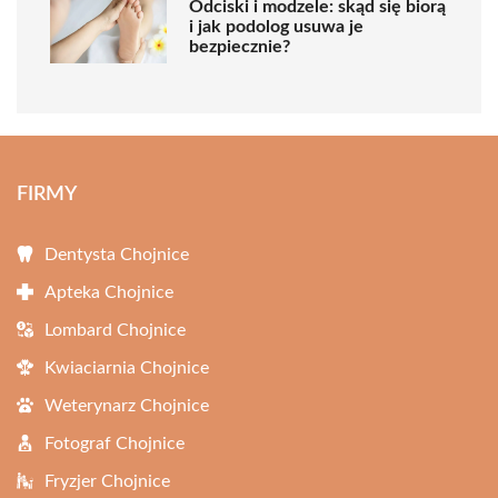
Odciski i modzele: skąd się biorą
i jak podolog usuwa je
bezpiecznie?
FIRMY
Dentysta Chojnice
Apteka Chojnice
Lombard Chojnice
Kwiaciarnia Chojnice
Weterynarz Chojnice
Fotograf Chojnice
Fryzjer Chojnice