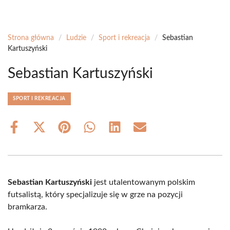
Strona główna
/
Ludzie
/
Sport i rekreacja
/
Sebastian
Kartuszyński
Sebastian Kartuszyński
SPORT I REKREACJA
Share
Share
Share
Share
Share
Share
on
on
on
on
on
on
Facebook
X
Pinterest
WhatsApp
LinkedIn
Email
(Twitter)
Sebastian Kartuszyński
jest utalentowanym polskim
futsalistą, który specjalizuje się w grze na pozycji
bramkarza.