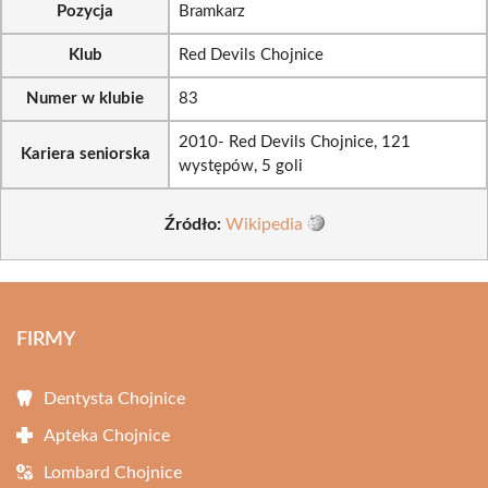
Pozycja
Bramkarz
Klub
Red Devils Chojnice
Numer w klubie
83
2010- Red Devils Chojnice, 121
Kariera seniorska
występów, 5 goli
Źródło:
Wikipedia
FIRMY
Dentysta Chojnice
Apteka Chojnice
Lombard Chojnice