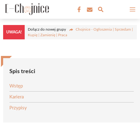
Przejdź
M
do
treści
Dołącz do nowej grupy
Chojnice - Ogłoszenia | Sprzedam |
UWAGA!
Kupię | Zamienię | Praca
Spis treści
Wstęp
Kariera
Przypisy