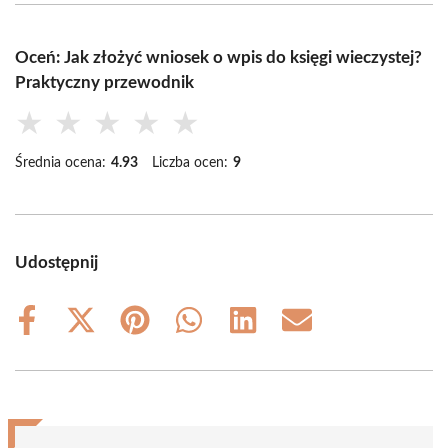
Oceń: Jak złożyć wniosek o wpis do księgi wieczystej?
Praktyczny przewodnik
★
★
★
★
★
Średnia ocena:
4.93
Liczba ocen:
9
Udostępnij
Share
Share
Share
Share
Share
Share
on
on
on
on
on
on
Facebook
X
Pinterest
WhatsApp
LinkedIn
Email
(Twitter)