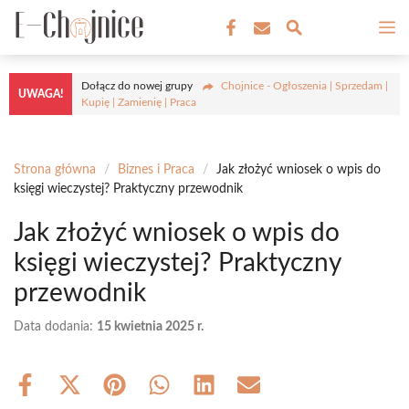
Przejdź
M
do
treści
Dołącz do nowej grupy
Chojnice - Ogłoszenia | Sprzedam |
UWAGA!
Kupię | Zamienię | Praca
Strona główna
/
Biznes i Praca
/
Jak złożyć wniosek o wpis do
księgi wieczystej? Praktyczny przewodnik
Jak złożyć wniosek o wpis do
księgi wieczystej? Praktyczny
przewodnik
Data dodania:
15 kwietnia 2025 r.
Share
Share
Share
Share
Share
Share
on
on
on
on
on
on