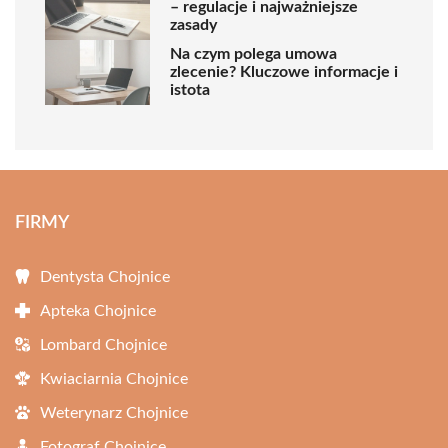
– regulacje i najważniejsze
zasady
Na czym polega umowa
zlecenie? Kluczowe informacje i
istota
FIRMY
Dentysta Chojnice
Apteka Chojnice
Lombard Chojnice
Kwiaciarnia Chojnice
Weterynarz Chojnice
Fotograf Chojnice