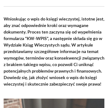
Facebook
X
Pinterest
WhatsApp
LinkedIn
Email
(Twitter)
Wnioskując o wpis do księgi wieczystej, istotne jest,
aby znać odpowiednie kroki oraz wymagane
dokumenty. Proces ten zaczyna się od wypełnienia
formularza "KW-WPIS", a następnie składa się go w
Wydziale Ksiąg Wieczystych sądu. W artykule
przedstawiamy szczegółowe informacje na temat
wymogów, terminów oraz konsekwencji związanych
z brakiem takiego wpisu, co pozwoli Ci uniknąć
potencjalnych problemów prawnych i finansowych.
Dowiedz się, jak złożyć wniosek o wpis do księgi
wieczystej i skutecznie zabezpieczyć swoje prawa!