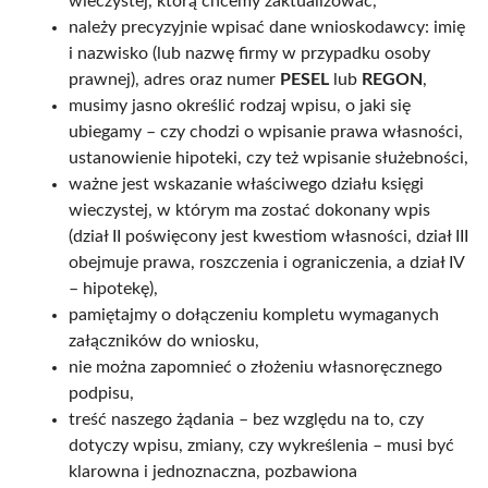
wieczystej, którą chcemy zaktualizować,
należy precyzyjnie wpisać dane wnioskodawcy: imię
i nazwisko (lub nazwę firmy w przypadku osoby
prawnej), adres oraz numer
PESEL
lub
REGON
,
musimy jasno określić rodzaj wpisu, o jaki się
ubiegamy – czy chodzi o wpisanie prawa własności,
ustanowienie hipoteki, czy też wpisanie służebności,
ważne jest wskazanie właściwego działu księgi
wieczystej, w którym ma zostać dokonany wpis
(dział II poświęcony jest kwestiom własności, dział III
obejmuje prawa, roszczenia i ograniczenia, a dział IV
– hipotekę),
pamiętajmy o dołączeniu kompletu wymaganych
załączników do wniosku,
nie można zapomnieć o złożeniu własnoręcznego
podpisu,
treść naszego żądania – bez względu na to, czy
dotyczy wpisu, zmiany, czy wykreślenia – musi być
klarowna i jednoznaczna, pozbawiona