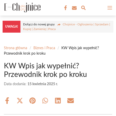
Przejdź
M
do
treści
Dołącz do nowej grupy
Chojnice - Ogłoszenia | Sprzedam |
UWAGA!
Kupię | Zamienię | Praca
Strona główna
/
Biznes i Praca
/
KW Wpis jak wypełnić?
Przewodnik krok po kroku
KW Wpis jak wypełnić?
Przewodnik krok po kroku
Data dodania:
15 kwietnia 2025 r.
Share
Share
Share
Share
Share
Share
on
on
on
on
on
on
Facebook
X
Pinterest
WhatsApp
LinkedIn
Email
(Twitter)