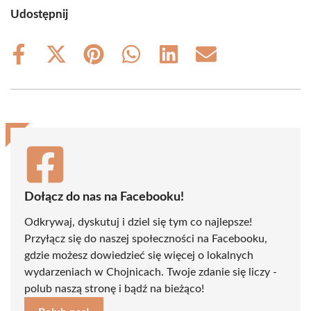
Udostępnij
Share
Share
Share
Share
Share
Share
on
on
on
on
on
on
Facebook
X
Pinterest
WhatsApp
LinkedIn
Email
(Twitter)
Dołącz do nas na Facebooku!
Odkrywaj, dyskutuj i dziel się tym co najlepsze!
Przyłącz się do naszej społeczności na Facebooku,
gdzie możesz dowiedzieć się więcej o lokalnych
wydarzeniach w Chojnicach. Twoje zdanie się liczy -
polub naszą stronę i bądź na bieżąco!