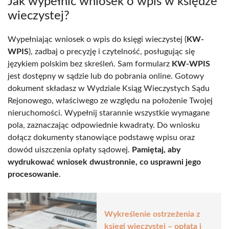
Jak wypełnić wniosek o wpis w księdze
wieczystej?
Wypełniając wniosek o wpis do księgi wieczystej (
KW-
WPIS
), zadbaj o precyzję i czytelność, posługując się
językiem polskim bez skreśleń. Sam formularz
KW-WPIS
jest dostępny w sądzie lub do pobrania online. Gotowy
dokument składasz w Wydziale Ksiąg Wieczystych Sądu
Rejonowego, właściwego ze względu na położenie Twojej
nieruchomości. Wypełnij starannie wszystkie wymagane
pola, zaznaczając odpowiednie kwadraty. Do wniosku
dołącz dokumenty stanowiące podstawę wpisu oraz
dowód uiszczenia opłaty sądowej.
Pamiętaj, aby
wydrukować wniosek dwustronnie, co usprawni jego
procesowanie
.
Wykreślenie ostrzeżenia z
księgi wieczystej – opłata i