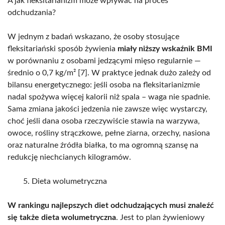
A jak fleksitarianizm może wpływać na proces
odchudzania?
W jednym z badań wskazano, że osoby stosujące
fleksitariański sposób żywienia
miały niższy wskaźnik BMI
w porównaniu z osobami jedzącymi mięso regularnie —
średnio o 0,7 kg/m² [7]. W praktyce jednak dużo zależy od
bilansu energetycznego: jeśli osoba na fleksitarianizmie
nadal spożywa więcej kalorii niż spala – waga nie spadnie.
Sama zmiana jakości jedzenia nie zawsze więc wystarczy,
choć jeśli dana osoba rzeczywiście stawia na warzywa,
owoce, rośliny strączkowe, pełne ziarna, orzechy, nasiona
oraz naturalne źródła białka, to ma ogromną szansę na
redukcję niechcianych kilogramów.
Dieta wolumetryczna
W rankingu najlepszych diet odchudzających musi znaleźć
się także dieta wolumetryczna
. Jest to plan żywieniowy