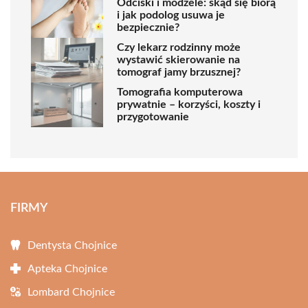
Odciski i modzele: skąd się biorą
i jak podolog usuwa je
bezpiecznie?
Czy lekarz rodzinny może
wystawić skierowanie na
tomograf jamy brzusznej?
Tomografia komputerowa
prywatnie – korzyści, koszty i
przygotowanie
FIRMY
Dentysta Chojnice
Apteka Chojnice
Lombard Chojnice