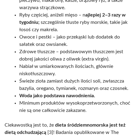
pieczywo, makarony, kasze, brązowy ryż, a także
warzywa strączkowe.
Ryby częściej, aniżeli mięso – n
ajlepiej 2–3 razy w
tygodniu;
szczególnie tłuste ryby morskie, takie jak
łosoś czy makrela.
Owoce i pestki – jako przekąski lub dodatek do
sałatek oraz owsianek.
Zdrowe tłuszcze – podstawowym tłuszczem jest
dobrej jakości oliwa z oliwek (extra virgin).
Nabiał w umiarkowanych ilościach, głównie
niskotłuszczowy.
Świeże zioła zamiast dużych ilości soli, zwłaszcza
bazylia, oregano, tymianek, rozmaryn oraz czosnek.
Woda jako podstawa nawodnienia.
Minimum produktów wysokoprzetworzonych, choć
nie są one całkowicie zakazane.
Ciekawostką jest to, że
dieta śródziemnomorska jest też
dietą odchudzającą
[3]! Badania opublikowane w The