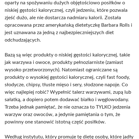
oparty na spożywaniu dużych objętościowo posiłków o
niskiej gęstości kalorycznej, czyli jedzeniu, które pozwala
zjeść dużo, ale nie dostarcza nadmiaru kalorii. Została
opracowana przez amerykańską dietetyczkę Barbara Rolls i
jest uznawana za jedną z najbezpieczniejszych diet
odchudzających.
Bazą są więc produkty o niskiej gęstości kalorycznej, takie
jak warzywa i owoce, produkty pełnoziarniste (zamiast
wysoko przetworzonych). Natomiast ograniczane są
produkty o wysokiej gęstości kalorycznej, czyli fast foody,
słodycze, chipsy, tłuste mięso i sery, słodzone napoje. Co
więc najlepiej robić? Wypełnić talerz warzywami, zupą lub
sałatką, a dopiero potem dodawać białko i węglowodany.
Trzeba jednak pamiętać, że nie oznacza to TYLKO jedzenia
warzyw oraz owoców, a jedynie pamiętania o tym, że
powinny one stanowić istotną część posiłków.
Według instytutu, który promuje tę dietę osoby, które jadły