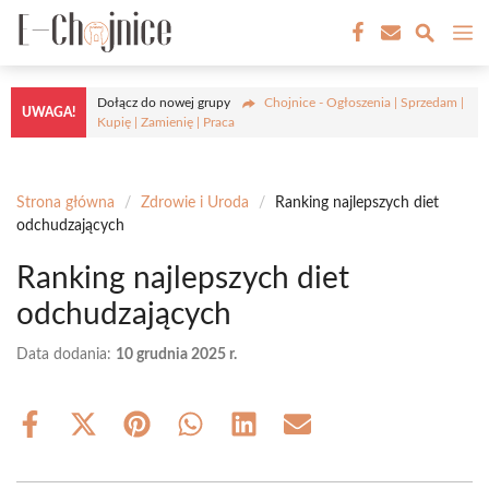
Przejdź
M
do
treści
Dołącz do nowej grupy
Chojnice - Ogłoszenia | Sprzedam |
UWAGA!
Kupię | Zamienię | Praca
Strona główna
/
Zdrowie i Uroda
/
Ranking najlepszych diet
odchudzających
Ranking najlepszych diet
odchudzających
Data dodania:
10 grudnia 2025 r.
Share
Share
Share
Share
Share
Share
on
on
on
on
on
on
Facebook
X
Pinterest
WhatsApp
LinkedIn
Email
(Twitter)