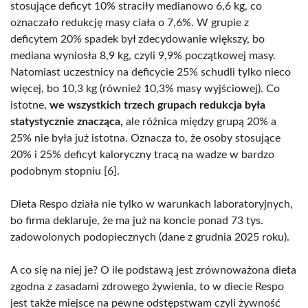
stosujące deficyt 10% straciły medianowo 6,6 kg, co
oznaczało redukcję masy ciała o 7,6%. W grupie z
deficytem 20% spadek był zdecydowanie większy, bo
mediana wyniosła 8,9 kg, czyli 9,9% początkowej masy.
Natomiast uczestnicy na deficycie 25% schudli tylko nieco
więcej, bo 10,3 kg (również 10,3% masy wyjściowej). Co
istotne,
we wszystkich trzech grupach redukcja była
statystycznie znacząca,
ale różnica między grupą 20% a
25% nie była już istotna. Oznacza to, że osoby stosujące
20% i 25% deficyt kaloryczny tracą na wadze w bardzo
podobnym stopniu [6].
Dieta Respo działa nie tylko w warunkach laboratoryjnych,
bo firma deklaruje, że ma już na koncie ponad 73 tys.
zadowolonych podopiecznych (dane z grudnia 2025 roku).
A co się na niej je? O ile podstawą jest zrównoważona dieta
zgodna z zasadami zdrowego żywienia, to w diecie Respo
jest także miejsce na pewne odstępstwam czyli żywność