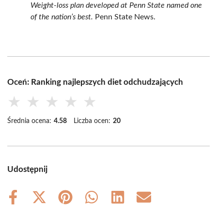
Weight‑loss plan developed at Penn State named one
of the nation’s best.
Penn State News.
Oceń: Ranking najlepszych diet odchudzających
★
★
★
★
★
Średnia ocena:
4.58
Liczba ocen:
20
Udostępnij
Share
Share
Share
Share
Share
Share
on
on
on
on
on
on
Facebook
X
Pinterest
WhatsApp
LinkedIn
Email