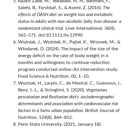
Razavi Zade, M., Telkabadi, M. H., Bahmani, F.,
Salehi, B., Farshbaf, S., & Asemi, Z. (2016).
The
effects of DASH diet on weight loss and metabolic
status in adults with non-alcoholic fatty liver disease: a
randomized clinical trial.
Liver International, 36(4),
563–571. doi:10.1111/liv.12990
Woźniak, J., Woźniak, K., Pajtel, K., Wrzosek, M., &
Włodarek, D. (2024). The impact of the size of the
energy deficit on the rate of body weight in 6
months and willingness to continue reduction
program conducted online–An intervention study.
Food Science & Nutrition, 00, 1–10.
Wozniak, H., Larpin, C., de Mestral, C., Guessous, I.,
Reny, J.-L., & Stringhini, S. (2020).
Vegetarian,
pescatarian and flexitarian diets: sociodemographic
determinants and association with cardiovascular risk
factors in a Swiss urban population.
British Journal of
Nutrition, 124(8), 844–852.
Penn State University. (2021, January 18).