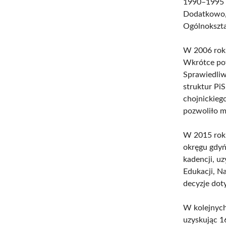
1990–1995 o
Dodatkowo,
Ogólnokszta
W 2006 roku
Wkrótce pot
Sprawiedliw
struktur Pi
chojnickieg
pozwoliło m
W 2015 roku
okręgu gdyń
kadencji, uz
Edukacji, Na
decyzje doty
W kolejnych
uzyskując 1