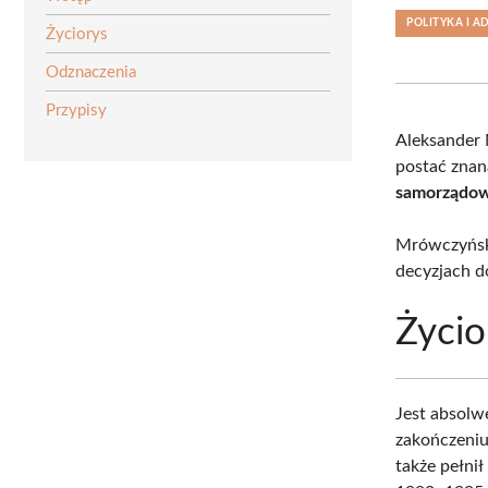
POLITYKA I A
Życiorys
Odznaczenia
Przypisy
Aleksander
postać znan
samorządow
Mrówczyńsk
decyzjach d
Życio
Jest absol
zakończeniu 
także pełni