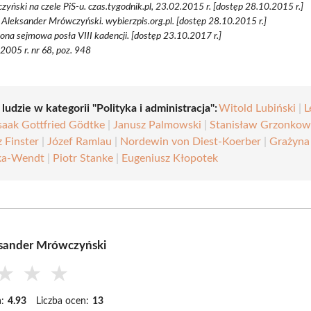
yński na czele PiS-u. czas.tygodnik.pl, 23.02.2015 r. [dostęp 28.10.2015 r.]
d Aleksander Mrówczyński. wybierzpis.org.pl. [dostęp 28.10.2015 r.]
rona sejmowa posła VIII kadencji. [dostęp 23.10.2017 r.]
 2005 r. nr 68, poz. 948
 ludzie w kategorii "Polityka i administracja":
Witold Lubiński
|
L
saak Gottfried Gödtke
|
Janusz Palmowski
|
Stanisław Grzonkow
 Finster
|
Józef Ramlau
|
Nordewin von Diest-Koerber
|
Grażyna
ka-Wendt
|
Piotr Stanke
|
Eugeniusz Kłopotek
ksander Mrówczyński
★
★
★
:
4.93
Liczba ocen:
13