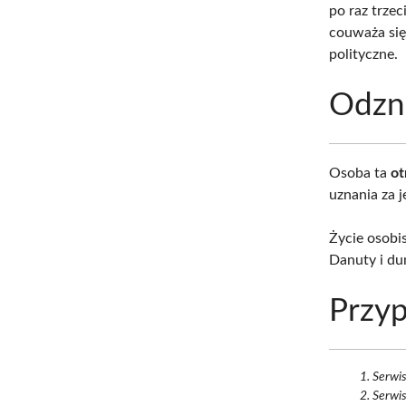
po raz trze
couważa się
polityczne.
Odzn
Osoba ta
ot
uznania za j
Życie osobi
Danuty i du
Przyp
Serwi
Serwi