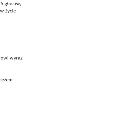
25 głosów,
 w życie
anowi wyraz
 mężem