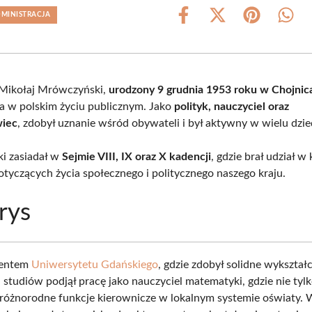
DMINISTRACJA
Share
Share
Share
Shar
on
on
on
on
Facebook
X
Pinterest
What
(Twitter)
 Mikołaj Mrówczyński,
urodzony 9 grudnia 1953 roku w Chojnic
a w polskim życiu publicznym. Jako
polityk, nauczyciel oraz
iec
, zdobył uznanie wśród obywateli i był aktywny w wielu dzie
i zasiadał w
Sejmie VIII, IX oraz X kadencji
, gdzie brał udział 
otyczących życia społecznego i politycznego naszego kraju.
rys
wentem
Uniwersytetu Gdańskiego
, gdzie zdobył solidne wykształ
studiów podjął pracę jako nauczyciel matematyki, gdzie nie tylk
ł różnorodne funkcje kierownicze w lokalnym systemie oświaty. 