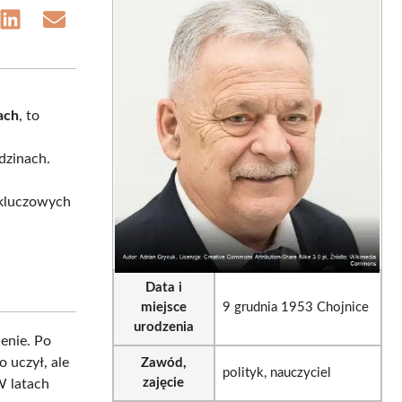
e
Share
Share
on
on
sApp
LinkedIn
Email
ach
, to
dzinach.
w kluczowych
Data i
miejsce
9 grudnia 1953 Chojnice
urodzenia
cenie. Po
o uczył, ale
Zawód,
polityk, nauczyciel
zajęcie
W latach