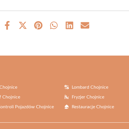
Share
Share
Share
Share
Share
Share
on
on
on
on
on
on
Facebook
X
Pinterest
WhatsApp
LinkedIn
Email
(Twitter)
Chojnice
Lombard Chojnice
f Chojnice
Fryzjer Chojnice
Kontroli Pojazdów Chojnice
Restauracje Chojnice