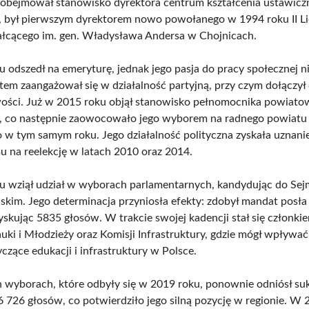
bejmował stanowisko dyrektora centrum kształcenia ustawicz
 był pierwszym dyrektorem nowo powołanego w 1994 roku II L
łcącego im. gen. Władysława Andersa w Chojnicach.
 odszedł na emeryturę, jednak jego pasja do pracy społecznej n
em zaangażował się w działalność partyjną, przy czym dołączył
ości. Już w 2015 roku objął stanowisko pełnomocnika powiat
S, co następnie zaowocowało jego wyborem na radnego powiatu
o w tym samym roku. Jego działalność polityczna zyskała uznanie
u na reelekcję w latach 2010 oraz 2014.
 wziął udział w wyborach parlamentarnych, kandydując do Se
skim. Jego determinacja przyniosła efekty: zdobył mandat posła 
yskując 5835 głosów. W trakcie swojej kadencji stał się członki
uki i Młodzieży oraz Komisji Infrastruktury, gdzie mógł wpływać
czące edukacji i infrastruktury w Polsce.
 wyborach, które odbyły się w 2019 roku, ponownie odniósł su
6 726 głosów, co potwierdziło jego silną pozycję w regionie. W 