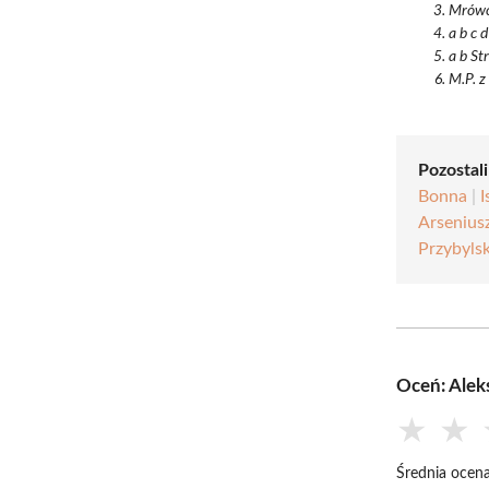
Mrówcz
a b c 
a b St
M.P. z
Pozostali
Bonna
|
I
Arseniusz
Przybyls
Oceń: Ale
★
★
Średnia ocena