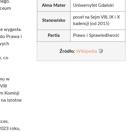
nego.
Alma Mater
Uniwersytet Gdański
iceum
poseł na Sejm VIII, IX i X
Stanowisko
kadencji (od 2015)
ie wygasła.
Partia
Prawo i Sprawiedliwość
 do Prawa i
owych
Źródło:
Wikipedia
, co
jmu w
VIII
em Komisji
 na istotne
kces,
2023 roku,