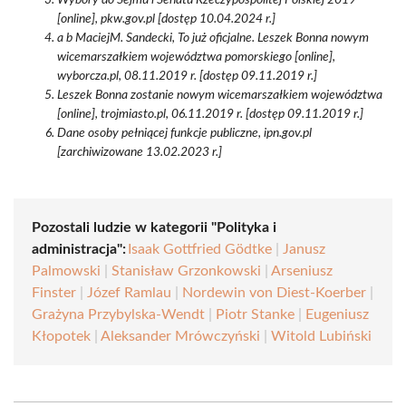
Wybory do Sejmu i Senatu Rzeczypospolitej Polskiej 2019
[online], pkw.gov.pl [dostęp 10.04.2024 r.]
a b MaciejM. Sandecki, To już oficjalne. Leszek Bonna nowym
wicemarszałkiem województwa pomorskiego [online],
wyborcza.pl, 08.11.2019 r. [dostęp 09.11.2019 r.]
Leszek Bonna zostanie nowym wicemarszałkiem województwa
[online], trojmiasto.pl, 06.11.2019 r. [dostęp 09.11.2019 r.]
Dane osoby pełniącej funkcje publiczne, ipn.gov.pl
[zarchiwizowane 13.02.2023 r.]
Pozostali ludzie w kategorii "Polityka i
administracja":
Isaak Gottfried Gödtke
|
Janusz
Palmowski
|
Stanisław Grzonkowski
|
Arseniusz
Finster
|
Józef Ramlau
|
Nordewin von Diest-Koerber
|
Grażyna Przybylska-Wendt
|
Piotr Stanke
|
Eugeniusz
Kłopotek
|
Aleksander Mrówczyński
|
Witold Lubiński