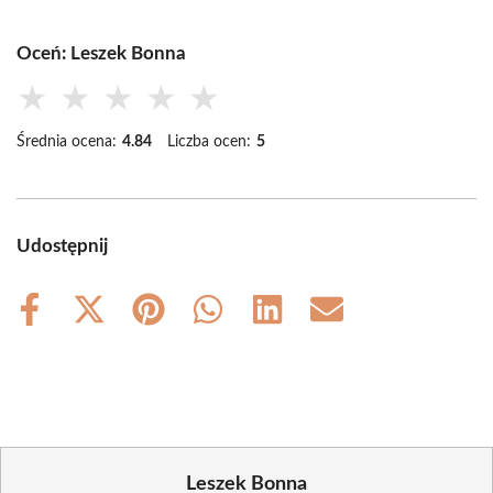
Oceń: Leszek Bonna
★
★
★
★
★
Średnia ocena:
4.84
Liczba ocen:
5
Udostępnij
Share
Share
Share
Share
Share
Share
on
on
on
on
on
on
Facebook
X
Pinterest
WhatsApp
LinkedIn
Email
(Twitter)
Leszek Bonna