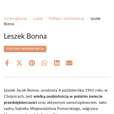
Strona główna
/
Ludzie
/
Polityka i administracja
/
Leszek
Bonna
Leszek Bonna
POLITYKA I ADMINISTRACJA
Share
Share
Share
Share
Share
Share
on
on
on
on
on
on
Facebook
X
Pinterest
WhatsApp
LinkedIn
Email
(Twitter)
Leszek Jacek Bonna, urodzony 8 października 1961 roku w
Chojnicach, jest
wielką osobistością w polskim świecie
przedsiębiorczości
oraz aktywnym samorządowcem. Jako
radny Sejmiku Województwa Pomorskiego, odgrywa