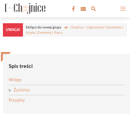
Przejdź
M
do
treści
Dołącz do nowej grupy
Chojnice - Ogłoszenia | Sprzedam |
UWAGA!
Kupię | Zamienię | Praca
Spis treści
Wstęp
Życiorys
Przypisy